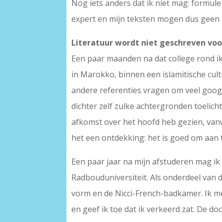
Nog iets anders dat ik niet mag: formule
expert en mijn teksten mogen dus geen tw
Literatuur wordt niet geschreven vo
Een paar maanden na dat college rond ik m
in Marokko, binnen een islamitische cultu
andere referenties vragen om veel googele
dichter zelf zulke achtergronden toelicht
afkomst over het hoofd heb gezien, vanwe
het een ontdekking: het is goed om aan 
Een paar jaar na mijn afstuderen mag ik ee
Radbouduniversiteit. Als onderdeel van d
vorm en de Nicci-French-badkamer. Ik mer
en geef ik toe dat ik verkeerd zat. De d