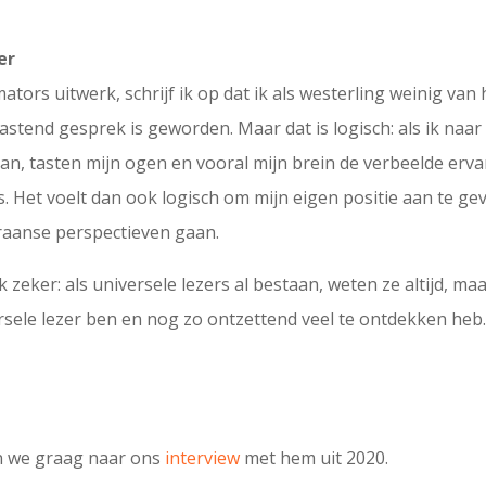
er
mators uitwerk, schrijf ik op dat ik als westerling weinig va
stend gesprek is geworden. Maar dat is logisch: als ik naa
an, tasten mijn ogen en vooral mijn brein de verbeelde ervar
ns. Het voelt dan ook logisch om mijn eigen positie aan te gev
Iraanse perspectieven gaan.
 ik zeker: als universele lezers al bestaan, weten ze altijd, ma
ersele lezer ben en nog zo ontzettend veel te ontdekken heb
n we graag naar ons
interview
met hem uit 2020.