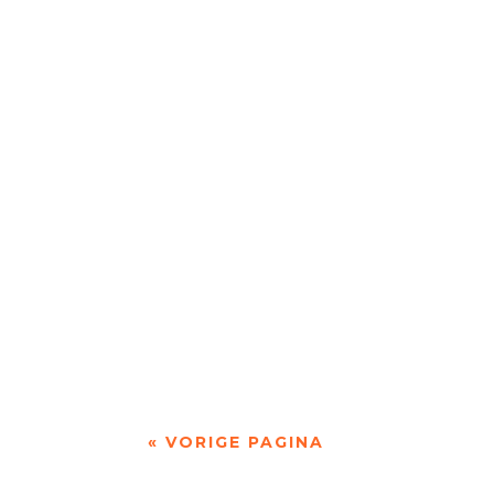
Schaken als uitgangspunt voor poëzie door To
Het perspectief voor alle streektalen is in fe
« VORIGE PAGINA