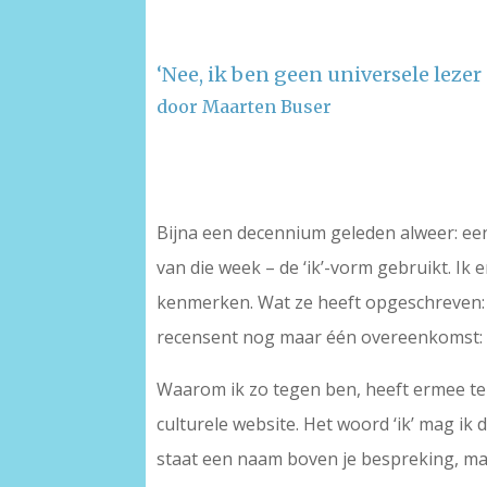
‘Nee, ik ben geen universele lezer
door Maarten Buser
–
Bijna een decennium geleden alweer: een
van die week – de ‘ik’-vorm gebruikt. Ik 
kenmerken. Wat ze heeft opgeschreven: 
recensent nog maar één overeenkomst:
Waarom ik zo tegen ben, heeft ermee te
culturele website. Het woord ‘ik’ mag ik 
staat een naam boven je bespreking, maa