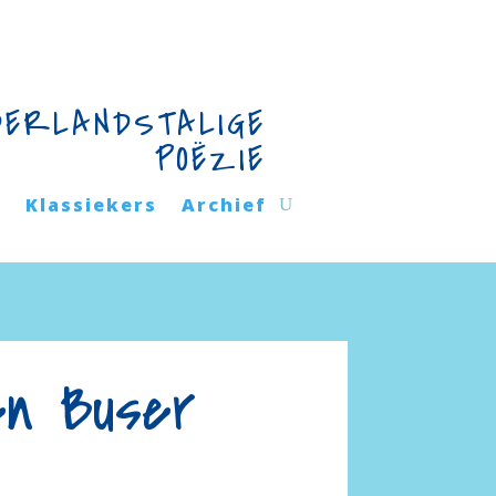
DERLANDSTALIGE
POËZIE
n
Klassiekers
Archief
en Buser