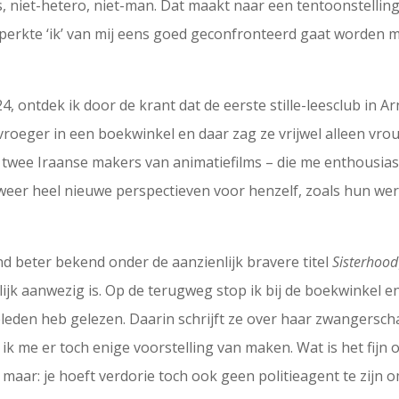
 niet-hetero, niet-man. Dat maakt naar een tentoonstelling
eperkte ‘ik’ van mij eens goed geconfronteerd gaat worden 
 ontdek ik door de krant dat de eerste stille-leesclub in 
roeger in een boekwinkel en daar zag ze vrijwel alleen vrou
wee Iraanse makers van animatiefilms – die me enthousiast 
weer heel nieuwe perspectieven voor henzelf, zoals hun werk
nd beter bekend onder de aanzienlijk bravere titel
Sisterhood
ijk aanwezig is. Op de terugweg stop ik bij de boekwinkel e
geleden heb gelezen. Daarin schrijft ze over haar zwangersch
 me er toch enige voorstelling van maken. Wat is het fijn om
maar: je hoeft verdorie toch ook geen politieagent te zijn 