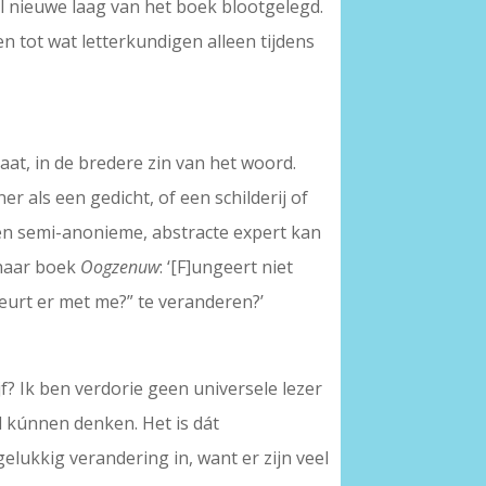
el nieuwe laag van het boek blootgelegd.
en tot wat letterkundigen alleen tijdens
gaat, in de bredere zin van het woord.
r als een gedicht, of een schilderij of
 Een semi-anonieme, abstracte expert kan
 haar boek
Oogzenuw
: ‘[F]ungeert niet
beurt er met me?” te veranderen?’
ijf? Ik ben verdorie geen universele lezer
l kúnnen denken. Het is dát
elukkig verandering in, want er zijn veel