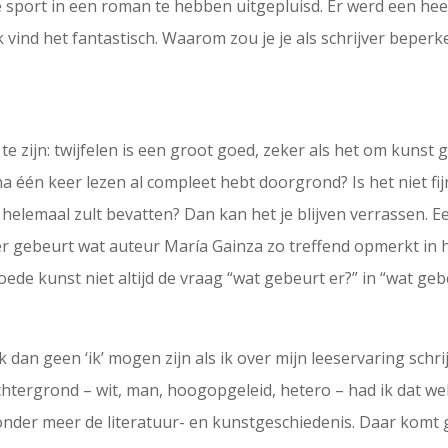
ie sport in een roman te hebben uitgepluisd. Er werd een he
k vind het fantastisch. Waarom zou je je als schrijver beperk
e zijn: twijfelen is een groot goed, zeker als het om kunst 
 één keer lezen al compleet hebt doorgrond? Is het niet fijne
oit helemaal zult bevatten? Dan kan het je blijven verrassen.
t er gebeurt wat auteur María Gainza zo treffend opmerkt in
ede kunst niet altijd de vraag “wat gebeurt er?” in “wat ge
ik dan geen ‘ik’ mogen zijn als ik over mijn leeservaring schr
achtergrond – wit, man, hoogopgeleid, hetero – had ik dat we
onder meer de literatuur- en kunstgeschiedenis. Daar komt g