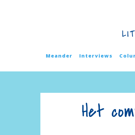
LI
Meander
Interviews
Colu
Het com