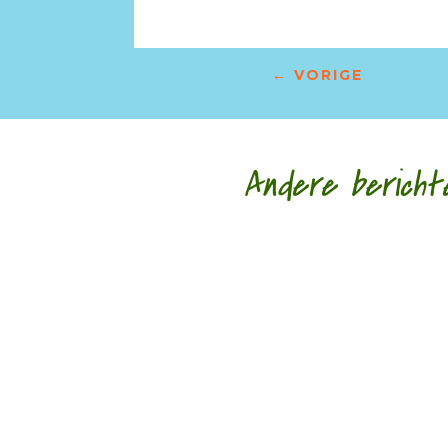
←
VORIGE
Andere bericht
Tweede lezing door Marc Bruynseraede - - Alja