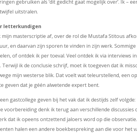
ringen gebruiken als ‘dit gedicht gaat mogelijk over’. Ik – e
ijfel uitstralen.
or letterkundigen
ijn masterscriptie af, over de rol die Mustafa Stitous afkom
ur, en daarvan zijn sporen te vinden in zijn werk. Sommige v
n, of ontdek ik per toeval. Veel ontdek ik via interviews in
. Terwijl ik de conclusie schrijf, moet ik toegeven dat ik mis
ge mijn westerse blik. Dat voelt wat teleurstellend, een ope
te geven dat je géén alwetende expert bent.
n gastcollege geven bij het vak dat ik destijds zelf volgde: l
e voorbereiding denk ik terug aan verschillende discussies di
k dat ik opeens ontzettend jaloers word op die observatie. 
ocenten halen een andere boekbespreking aan die voor het va