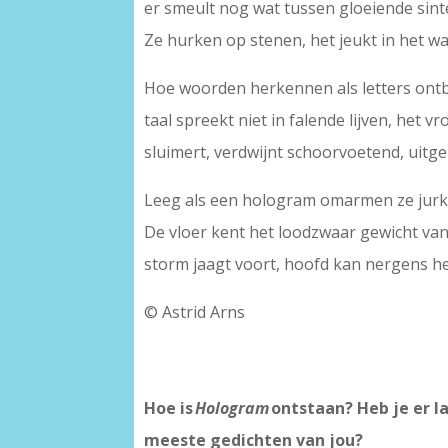
er smeult nog wat tussen gloeiende sinte
Ze hurken op stenen, het jeukt in het w
Hoe woorden herkennen als letters ont
taal spreekt niet in falende lijven, het vr
sluimert, verdwijnt schoorvoetend, uitg
Leeg als een hologram omarmen ze jurk
De vloer kent het loodzwaar gewicht va
storm jaagt voort, hoofd kan nergens h
© Astrid Arns
Hoe is
Hologram
ontstaan? Heb je er l
meeste gedichten van jou?