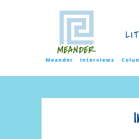
LI
Meander
Interviews
Colu