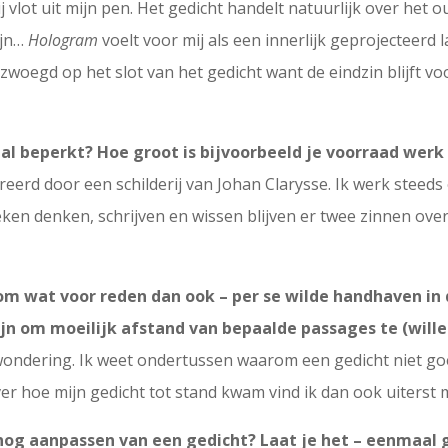
ij vlot uit mijn pen. Het gedicht handelt natuurlijk over h
zijn…
Hologram
voelt voor mij als een innerlijk geprojecteerd 
woegd op het slot van het gedicht want de eindzin blijft voo
ntal beperkt? Hoe groot is bijvoorbeeld je voorraad werk
reerd door een schilderij van Johan Clarysse. Ik werk steeds
weken denken, schrijven en wissen blijven er twee zinnen ov
– om wat voor reden dan ook – per se wilde handhaven in
ijn om moeilijk afstand van bepaalde passages te (will
ewondering. Ik weet ondertussen waarom een gedicht niet g
er hoe mijn gedicht tot stand kwam vind ik dan ook uiterst m
og aanpassen van een gedicht? Laat je het – eenmaal gep