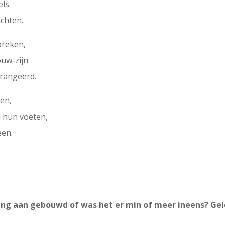
ls.
achten.
breken,
ouw-zijn
erangeerd.
en,
n hun voeten,
een.
ang aan gebouwd of was het er min of meer ineens? Gel