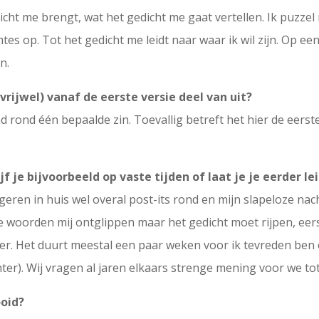
ht me brengt, wat het gedicht me gaat vertellen. Ik puzzel 
s op. Tot het gedicht me leidt naar waar ik wil zijn. Op een 
n.
vrijwel) vanaf de eerste versie deel van uit?
d rond één bepaalde zin. Toevallig betreft het hier de eerste
 je bijvoorbeeld op vaste tijden of laat je je eerder le
lingeren in huis wel overal post-its rond en mijn slapeloze nac
de woorden mij ontglippen maar het gedicht moet rijpen, eers
r. Het duurt meestal een paar weken voor ik tevreden ben ov
hter). Wij vragen al jaren elkaars strenge mening voor we to
ooid?