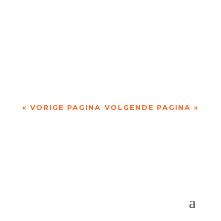
‘Tussen penseelstreek en pennentrek' over de
magie van het canvas, akkerpaardenstaarten en
Randschade door Wim Vandeleene ...
« VORIGE PAGINA
VOLGENDE PAGINA »