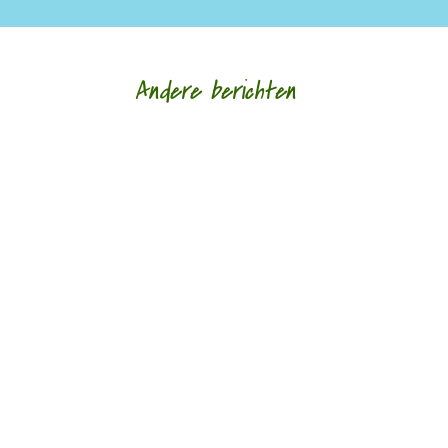
Andere berichten
‘Schrijven is voor mij altijd al een manier geweest
om alles wat er in mezelf en om me heen
gebeurt voor mezelf helder te krijgen.’ door...
‘Taal geven aan onmogelijke verlangens, grote
dromen, aan het verdriet van een steen.’ door
Petra Talsma Dichter Katelijne Brouwer...