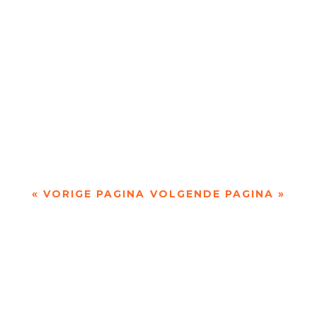
'Voor mij is poëzie idealiter een combinatie van
hoofd, hart en buik' door Monique Wilmer-
Leegwater Lotte Dodion (1987) is dichter,...
« VORIGE PAGINA
VOLGENDE PAGINA »