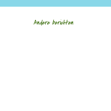
Andere berichten
'Authenticiteit blijft voor mij het belangrijkste.'
door Alja Spaan Saskia De Vriese is begeleidster
van personen met een...
Elke vorm legt haar eigen logica op aan het
werken. door Monique Wilmer-Leegwater -
Samuel Vriezen (1973) is componist, dichter,
essayist...