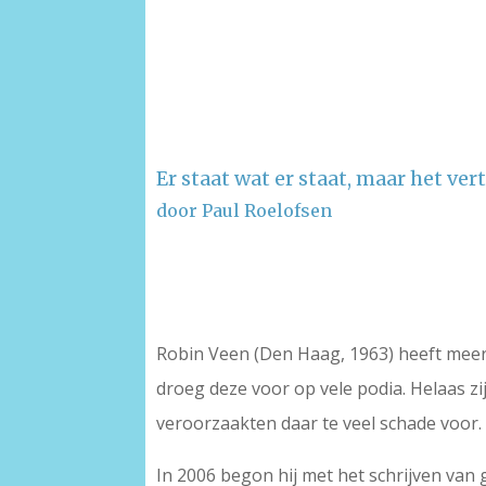
Er staat wat er staat, maar het ver
door Paul Roelofsen
–
–
Robin Veen (Den Haag, 1963) heeft meerde
droeg deze voor op vele podia. Helaas z
veroorzaakten daar te veel schade voor.
In 2006 begon hij met het schrijven van