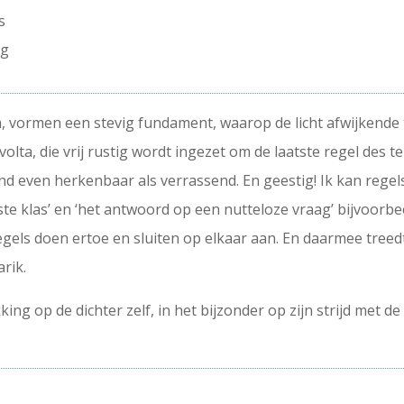
s
ag
, vormen een stevig fundament, waarop de licht afwijkende t
ta, die vrij rustig wordt ingezet om de laatste regel des t
eind even herkenbaar als verrassend. En geestig! Ik kan rege
erste klas’ en ‘het antwoord op een nutteloze vraag’ bijvoorb
 regels doen ertoe en sluiten op elkaar aan. En daarmee tre
rik.
g op de dichter zelf, in het bijzonder op zijn strijd met de