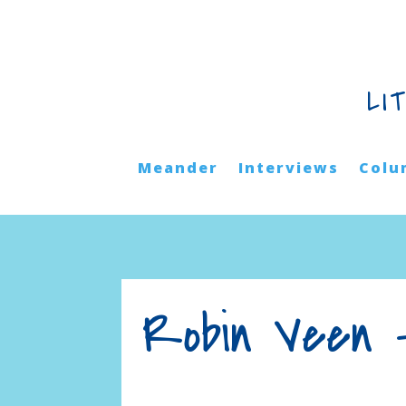
LI
Meander
Interviews
Colu
Robin Veen –