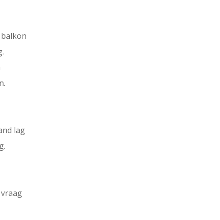
t balkon
g.
h
n.
and lag
g.
 vraag