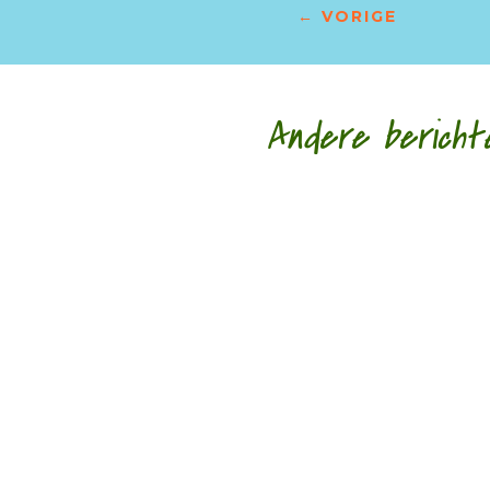
←
VORIGE
Andere bericht
Afscheid in al haar gedaantes door Sander A