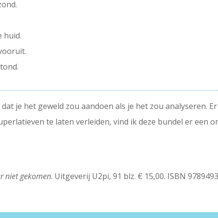
zond.
 huid.
vooruit.
stond.
, dat je het geweld zou aandoen als je het zou analyseren. Er
uperlatieven te laten verleiden, vind ik deze bundel er een 
ar niet gekomen
. Uitgeverij U2pi, 91 blz. € 15,00. ISBN 97894