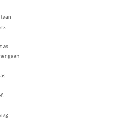
staan
as.
t as
nnengaan
las.
f.
raag