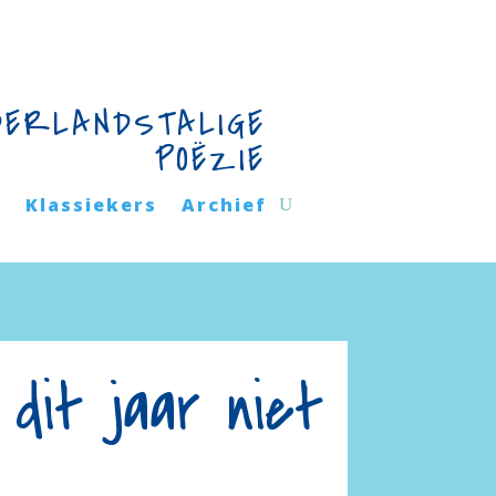
DERLANDSTALIGE
POËZIE
n
Klassiekers
Archief
dit jaar niet