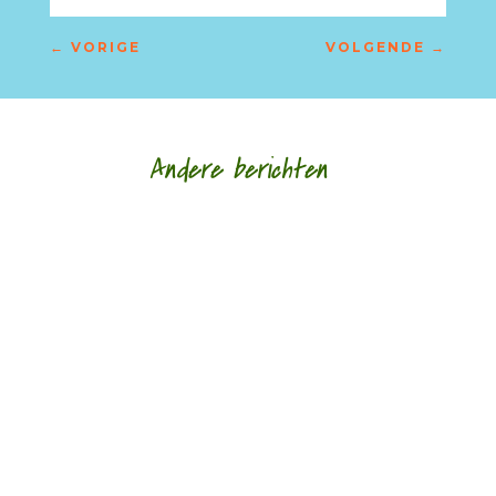
←
VORIGE
VOLGENDE
→
Andere berichten
door Hans Franse Een van mijn oudste
vriendinnen schonk mij voor mijn verjaardag een
gedichtenbundel van de elegische dichter...
door Rogier de Jong Toen ik nog in Zwolle
woonde, ging ik weleens naar literair café ‘In de