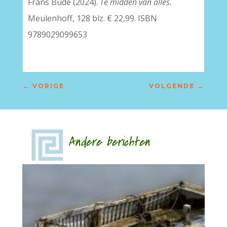
Frans Budé (2024).
Te midden van alles.
Meulenhoff, 128 blz. € 22,99. ISBN
9789029099653
←
VORIGE
VOLGENDE
→
Andere berichten