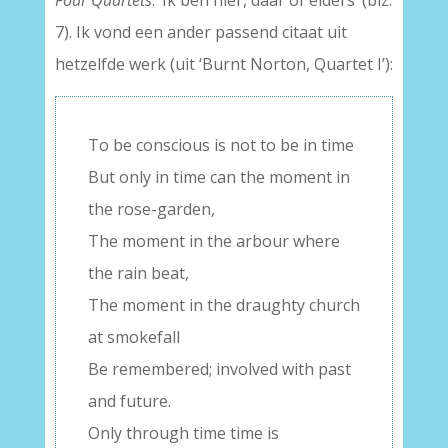
Four Quartets
: ‘Ik ben hier, daar of elders’ (blz.
7). Ik vond een ander passend citaat uit
hetzelfde werk (uit ‘Burnt Norton, Quartet I’):
To be conscious is not to be in time
But only in time can the moment in
the rose-garden,
The moment in the arbour where
the rain beat,
The moment in the draughty church
at smokefall
Be remembered; involved with past
and future.
Only through time time is