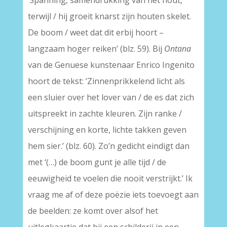
‘Spanning, samendrukking van het hout,
terwijl / hij groeit knarst zijn houten skelet.
De boom / weet dat dit erbij hoort –
langzaam hoger reiken’ (blz. 59). Bij
Ontana
van de Genuese kunstenaar Enrico Ingenito
hoort de tekst: ‘Zinnenprikkelend licht als
een sluier over het lover van / de es dat zich
uitspreekt in zachte kleuren. Zijn ranke /
verschijning en korte, lichte takken geven
hem sier.’ (blz. 60). Zo’n gedicht eindigt dan
met ‘(…) de boom gunt je alle tijd / de
eeuwigheid te voelen die nooit verstrijkt.’ Ik
vraag me af of deze poëzie iets toevoegt aan
de beelden: ze komt over alsof het