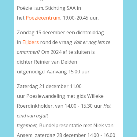
Poëzie
i.s.m. Stichting SAA in
het
Poëziecentrum
, 19.00-20.45 uur.
Zondag 15 december een dichtmiddag
in
Eijlders
rond de vraag
Valt er nog iets te
omarmen?
Om 2024 af te sluiten is
dichter
Reinier van Delden
uitgenodigd.
Aanvang 15.00 uur.
Zaterdag 21 december 11.00
uur Poëziewandeling met gids Willeke
Roerdinkholder, van 14.00 - 15.30 uur
Het
eind van asfalt
tegemoet,
Bundelpresentatie
me
t Niek van
Ansem, zaterdag 28 december 14.00 - 16.00