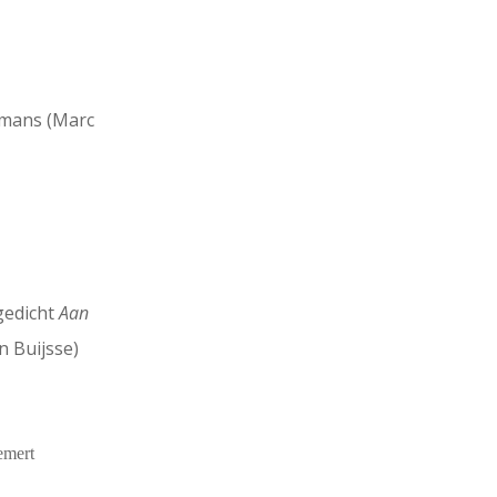
ymans (Marc
gedicht
Aan
n Buijsse)
emert