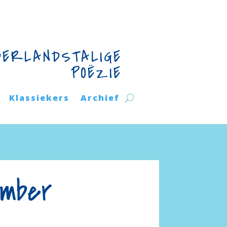
DERLANDSTALIGE
POËZIE
Klassiekers
Archief
ember