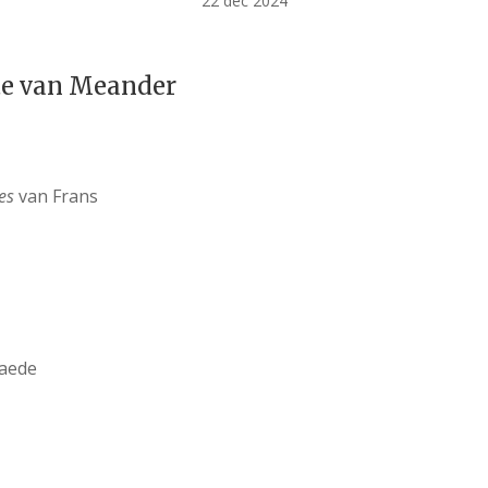
22 dec 2024
te van Meander
es
van Frans
aede