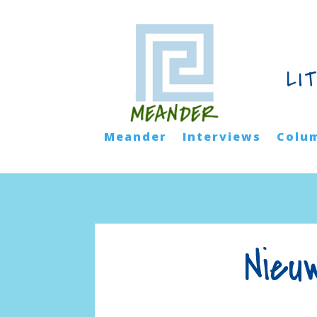
LI
Meander
Interviews
Colu
Nieu