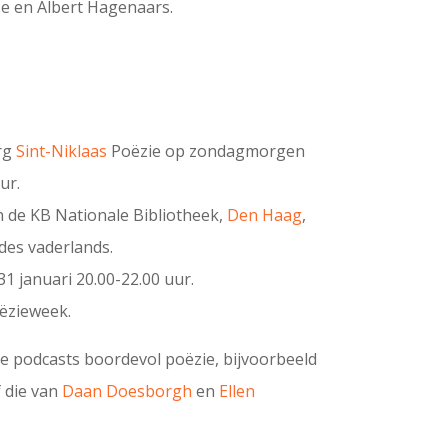
se en Albert Hagenaars.
rg
Sint-Niklaas
Poëzie op zondagmorgen
ur.
n de KB Nationale Bibliotheek,
Den Haag
,
 des vaderlands.
31 januari 20.00-22.00 uur.
ëzieweek.
podcasts boordevol poëzie, bijvoorbeeld
 die van
Daan Doesborgh
en
Ellen