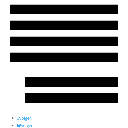
Werkwijze en medewerkers
Beleidsplan
Colofon
Privacyverklaring Stichting Literatuursite Meander
In memoriam Rob de Vos
Rob de Vos – prijs
Volgen
Volgen