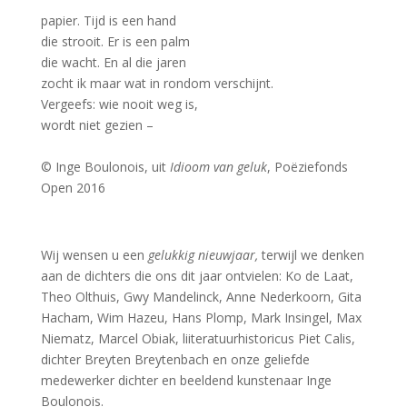
papier. Tijd is een hand
die strooit. Er is een palm
die wacht. En al die jaren
zocht ik maar wat in rondom verschijnt.
Vergeefs: wie nooit weg is,
wordt niet gezien –
–
© Inge Boulonois, uit
Idioom van geluk
, Poëziefonds
Open 2016
Wij wensen u een
gelukkig nieuwjaar,
terwijl we denken
aan de dichters die ons dit jaar ontvielen: Ko de Laat,
Theo Olthuis, Gwy Mandelinck, Anne Nederkoorn, Gita
Hacham, Wim Hazeu, Hans Plomp, Mark Insingel, Max
Niematz, Marcel Obiak, liiteratuurhistoricus Piet Calis,
dichter Breyten Breytenbach en onze geliefde
medewerker dichter en beeldend kunstenaar Inge
Boulonois.