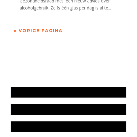
Gezondheidsraad met een nieuw advies over
alcoholgebruik. Zelfs één glas per dag is al te...
« VORIGE PAGINA
Jaarrekening 2025 en begroting 2026
Jaarverslag 2025
Jaarrekening 2024 en begroting 2025