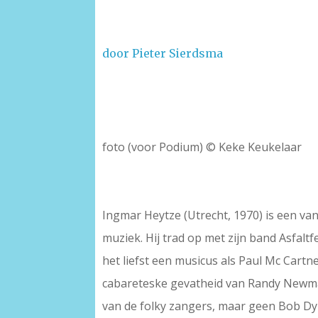
door Pieter Sierdsma
foto (voor Podium) © Keke Keukelaar
Ingmar Heytze (Utrecht, 1970) is een van
muziek. Hij trad op met zijn band Asfalt
het liefst een musicus als Paul Mc Cartn
cabareteske gevatheid van Randy Newman 
van de folky zangers, maar geen Bob Dyl