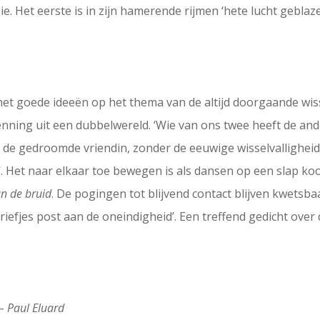
ie. Het eerste is in zijn hamerende rijmen ‘hete lucht geblaz
et goede ideeën op het thema van de altijd doorgaande wi
enning uit een dubbelwereld. ‘Wie van ons twee heeft de and
 de gedroomde vriendin, zonder de eeuwige wisselvalligheid 
t’. Het naar elkaar toe bewegen is als dansen op een slap ko
n de bruid
. De pogingen tot blijvend contact blijven kwetsbaa
riefjes post aan de oneindigheid’. Een treffend gedicht over d
– Paul Eluard