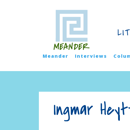
LI
Meander
Interviews
Colu
Ingmar Heyt