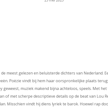
25 mei 2025
 de meest gelezen en beluisterde dichters van Nederland. Ee
feeën. Poëzie vindt bij hem haar oorspronkelijke plaats teru
ey geweest, muziek makend bijna achteloos, speels. Met het w
of met scherpe descriptieve details op de beat van Lou Reed
an. Misschien vindt hij diens lyriek te barok. Hoewel rap d