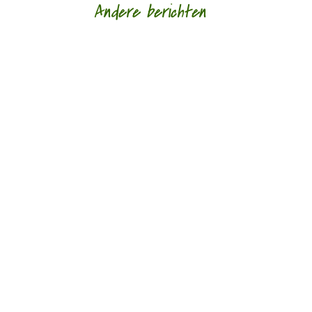
Andere berichten
‘Schrijven is voor mij altijd al een manier geweest
om alles wat er in mezelf en om me heen
gebeurt voor mezelf helder te krijgen.’ door...
‘Taal geven aan onmogelijke verlangens, grote
dromen, aan het verdriet van een steen.’ door
Petra Talsma Dichter Katelijne Brouwer...