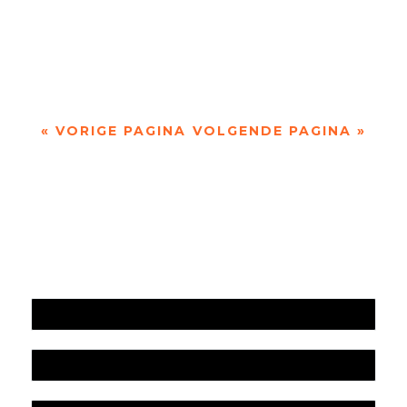
‘Tussen penseelstreek en pennentrek' over de
magie van het canvas, akkerpaardenstaarten en
Randschade door Wim Vandeleene ...
« VORIGE PAGINA
VOLGENDE PAGINA »
Jaarrekening 2025 en begroting 2026
Jaarverslag 2025