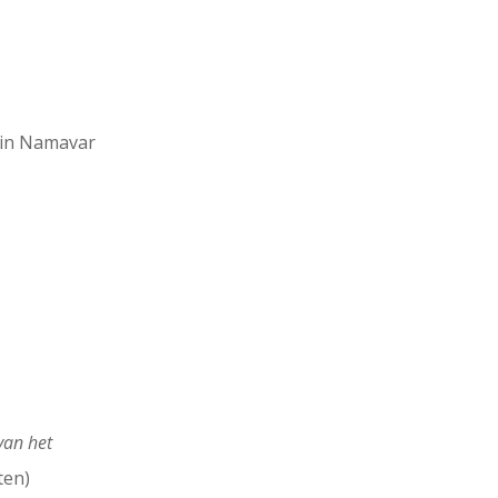
in Namavar
van het
ten)