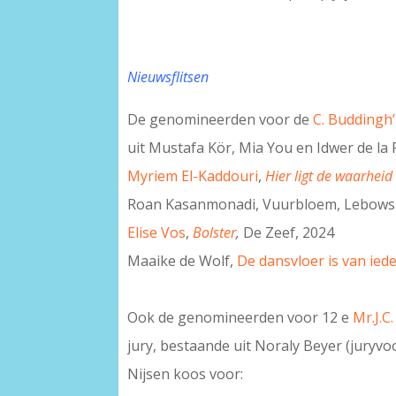
Nieuwsflitsen
De genomineerden voor de
C. Buddingh’
uit Mustafa Kör, Mia You en Idwer de la 
Myriem El-Kaddouri
,
Hier ligt de waarheid
Roan Kasanmonadi, Vuurbloem, Lebowsk
Elise Vos
,
Bolster
,
De Zeef, 2024
Maaike de Wolf,
De dansvloer is van ied
Ook de genomineerden voor 12 e
Mr.J.C
jury, bestaande uit Noraly Beyer (juryvoo
Nijsen koos voor: