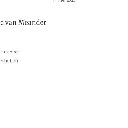
11 mei 2025
te van Meander
 - over de
erhof en