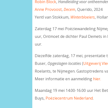
Robin Block
,
Handleiding voor ontheemde
Anne Provoost
,
Decem
, Querido, 2024
Yentl van Stokkum,
Winterbloeiers
, Holla
Zaterdag 17 mei Poëziewandeling Nijme
uur, Ontmoet de dichter Paul Demets in
uur.
Diezelfde zaterdag, 17 mei, presentati
Buser,
Opgeslagen locaties
(
Uitgeverij Vl
Roelants, te Nijmegen. Gastoptredens v
Meer informatie en aanmelding
hier.
Maandag 19 mei 14.00-16.00 uur Het Be
Buys,
Poëziecentrum Nederland
.