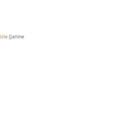
ëzie
(Janine