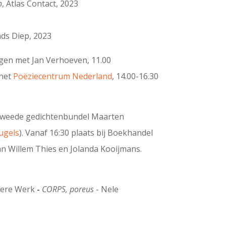
n
, Atlas Contact, 2023
nds Diep, 2023
gen met Jan Verhoeven, 11.00
 het
Poëziecentrum Nederland
, 14.00-16.30
e tweede gedichtenbundel Maarten
eugels
). Vanaf 16:30 plaats bij Boekhandel
an Willem Thies en Jolanda Kooijmans.
tere Werk
-
CORPS, poreus
- Nele