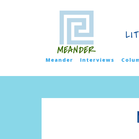
LI
Meander
Interviews
Colu