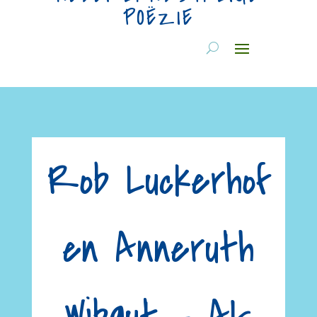
POËZIE
Rob Luckerhof
en Anneruth