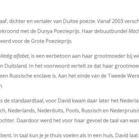
aaf, dichter en vertaler van Duitse poëzie. Vanaf 2003 versch
4 bekroond met de Dunya Poezieprijs. Haar debuutbundel
Mac
erd voor de Grote Poezieprijs.
lledig alfabet
, is een eerbetoon aan haar grootmoeder bij w
 in Duitsland. In het voorwoord vertelt ze dat haar grootmo
 een Russische enclave is. Aan het einde van de Tweede We
n.
s de standaardtaal, voor David kwam daar later het Nederlan
h, Nederlands, Nederduits, Pools, Russisch en Nederpruisi
hter. Daardoor werd het voor haar gevoel de taal van warm
je bent. In taal kun je je thuis voelen als in een huis. David 