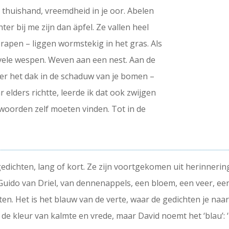
thuishand, vreemdheid in je oor. Abelen
hter bij me zijn dan äpfel. Ze vallen heel
rapen – liggen wormstekig in het gras. Als
le wespen. Weven aan een nest. Aan de
onder het dak in de schaduw van je bomen –
ar elders richtte, leerde ik dat ook zwijgen
woorden zelf moeten vinden. Tot in de
gedichten, lang of kort. Ze zijn voortgekomen uit herinneri
Guido van Driel, van dennenappels, een bloem, een veer, een
en. Het is het blauw van de verte, waar de gedichten je naa
e kleur van kalmte en vrede, maar David noemt het ‘blau’: ‘