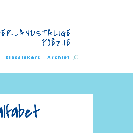
DERLANDSTALIGE
POËZIE
Klassiekers
Archief
alfabet