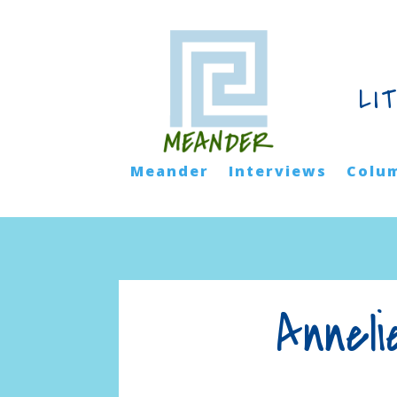
LI
Meander
Interviews
Colu
Anneli