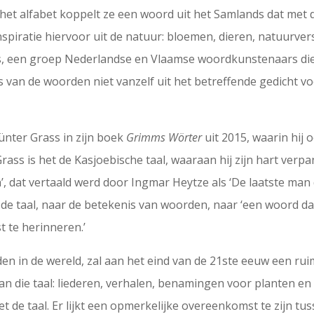
het alfabet koppelt ze een woord uit het Samlands dat met d
inspiratie hiervoor uit de natuur: bloemen, dieren, natuurv
ters, een groep Nederlandse en Vlaamse woordkunstenaars di
van de woorden niet vanzelf uit het betreffende gedicht voo
ünter Grass in zijn boek
Grimms
Wörter
uit 2015, waarin hij 
rass is het de Kasjoebische taal, waaraan hij zijn hart verp
, dat vertaald werd door Ingmar Heytze als ‘De laatste man 
n de taal, naar de betekenis van woorden, naar ‘een woord d
t te herinneren.’
n in de wereld, zal aan het eind van de 21ste eeuw een ruim
n die taal: liederen, verhalen, benamingen voor planten en d
t de taal. Er lijkt een opmerkelijke overeenkomst te zijn tus