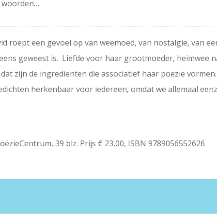
e woorden…
avid roept een gevoel op van weemoed, van nostalgie, van e
t eens geweest is. Liefde voor haar grootmoeder, heimwee na
, dat zijn de ingrediënten die associatief haar poëzie vormen
edichten herkenbaar voor iedereen, omdat we allemaal eenz
oëzieCentrum, 39 blz. Prijs € 23,00, ISBN 9789056552626