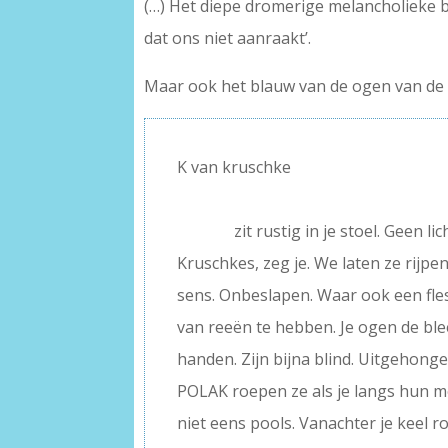
(…) Het diepe dromerige melancholieke bl
dat ons niet aanraakt’.
Maar ook het blauw van de ogen van de
K van kruschke
–
———–
zit rustig in je stoel. Geen l
Kruschkes, zeg je. We laten ze rijpen
sens. Onbeslapen. Waar ook een fles s
van reeën te hebben. Je ogen de ble
handen. Zijn bijna blind. Uitgehonge
POLAK roepen ze als je langs hun mo
niet eens pools. Vanachter je keel ro