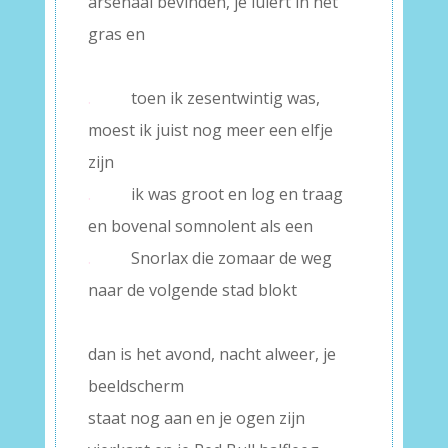
arsenaal bevinden, je luiert in het
gras en
–
.
toen ik zesentwintig was,
moest ik juist nog meer een elfje
zijn
.
ik was groot en log en traag
en bovenal somnolent als een
.
Snorlax die zomaar de weg
naar de volgende stad blokt
–
dan is het avond, nacht alweer, je
beeldscherm
staat nog aan en je ogen zijn