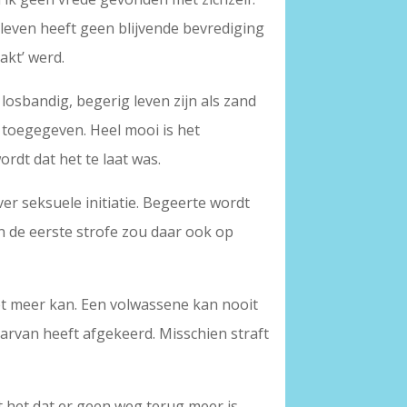
 leven heeft geen blijvende bevrediging
akt’ werd.
 losbandig, begerig leven zijn als zand
t toegegeven. Heel mooi is het
rdt dat het te laat was.
er seksuele initiatie. Begeerte wordt
in de eerste strofe zou daar ook op
iet meer kan. Een volwassene kan nooit
arvan heeft afgekeerd. Misschien straft
urt het dat er geen weg terug meer is.