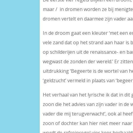
maar / in dromen worden ze bij menigtes 
dromen vertelt en daarmee zijn vader aan
In de droom gaat een kleuter ‘met een em
vele zand dat op het strand aan haar is 
op schilderijen uit de renaissance- en ba
wegwast de zonden der wereld.’ Er zitten
uitdrukking ‘Begeerte is de wortel van he
‘geldzucht’ vermeld in plaats van ‘begee
Het verhaal van het lyrische ik dat in dit
zoon die het advies van zijn vader in de 
vader die mij terugverwacht’, ook al heef
zoon of dochter kan hier niet meer naar h
wordt de refreinregel vier keer herhaald: