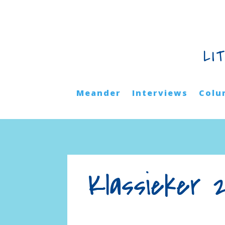
LI
Meander
Interviews
Colu
Klassieker 