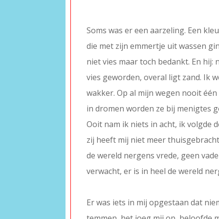
–
Soms was er een aarzeling. Een kleu
die met zijn emmertje uit wassen ging
niet vies maar toch bedankt. En hij: 
vies geworden, overal ligt zand. Ik 
wakker. Op al mijn wegen nooit één
in dromen worden ze bij menigtes 
Ooit nam ik niets in acht, ik volgde
zij heeft mij niet meer thuisgebracht.
de wereld nergens vrede, geen vader
verwacht, er is in heel de wereld ne
–
Er was iets in mij opgestaan dat nie
temmen, het joeg mij op, beloofde m