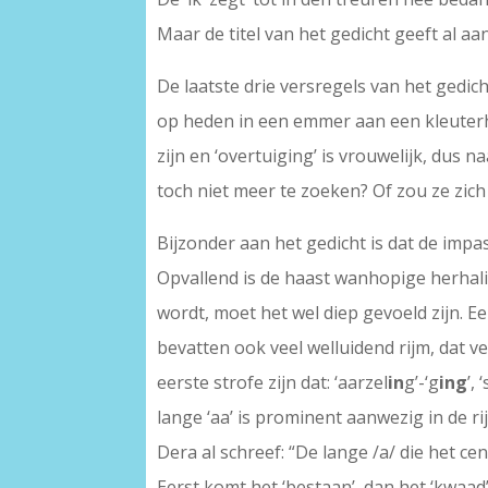
Maar de titel van het gedicht geeft al aa
De laatste drie versregels van het gedic
op heden in een emmer aan een kleuterhand
zijn en ‘overtuiging’ is vrouwelijk, dus n
toch niet meer te zoeken? Of zou ze zi
Bijzonder aan het gedicht is dat de impas
Opvallend is de haast wanhopige herhalin
wordt, moet het wel diep gevoeld zijn. E
bevatten ook veel welluidend rijm, dat ve
eerste strofe zijn dat: ‘aarzel
in
g’-‘g
ing
’, 
lange ‘aa’ is prominent aanwezig in de r
Dera al schreef: “De lange /a/ die het c
Eerst komt het ‘bestaan’, dan het ‘kwaad’, 