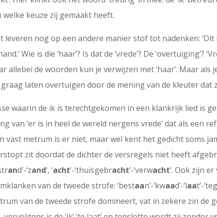
n welke keuze zij gemaakt heeft.
ht leveren nog op een andere manier stof tot nadenken: ‘Dit i
.’ Wie is die ‘haar’? Is dat de ‘vrede’? De ‘overtuiging’? ‘V
aar allebei de woorden kun je verwijzen met ‘haar’. Maar als j
ch graag laten overtuigen door de mening van de kleuter d
se waarin de ik is terechtgekomen in een klankrijk lied is g
g van ‘er is in heel de wereld nergens vrede’ dat als een ref
en vast metrum is er niet, maar wel kent het gedicht soms j
rstopt zit doordat de dichter de versregels niet heeft afgeb
‘str
an
d’-‘z
and
’, ‘
acht
’-‘thuisgebr
acht
’-‘verw
acht
’. Ook zijn e
ijmklanken van de tweede strofe: ‘best
aa
n’-‘kw
aa
d’-‘l
aa
t’-‘te
entrum van de tweede strofe domineert, vat in zekere zin de 
vervolgens is de ‘ik’ ‘te laat’ en tenslotte wordt zij zonder v