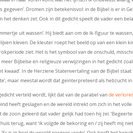
gegeven’. Dromen zijn betekenisvol: in de Bijbel is er in Gen
 het denken zet. Ook in dit gedicht speelt de vader een bela
mertje uit wassen’. Hij biedt aan om de ik-figuur te wassen
blijven kleven. De kleuter roept het beeld op van een klein k
rokperiode ziet. Het is het symbool van de onschuld, misschi
 meer Bijbelse en religieuze verwijzingen in het gedicht zoa
t kwaad’. In de Herziene Statenvertaling van de Bijbel staat 
rte’, maar meestal wordt dat geïnterpreteerd als hebzucht i
 gedicht verteld wordt, lijkt dat van de parabel van
de verlore
wind heeft geslagen en de wereld intrekt om zich in het volle 
t de zoon geleerd dat vader gelijk had toen hij zei: ‘Begeert
uis terug, want ‘ik volgde de bekoring en / zij heeft mij nie
 ‘Er is in heel de wereld nergens vrede’. Ook heeft het lyris