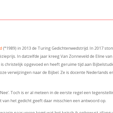
d
(°1989) in 2013 de Turing Gedichtenwedstrijd. In 2017 st
prijs. In datzelfde jaar kreeg Van Zonneveld de Eline van Ha
is christelijk opgevoed en heeft geruime tijd aan Bijbelstud
oze verwijzingen naar de Bijbel. Ze is docente Nederlands e
‘Nee’. Toch is er al meteen in de eerste regel een tegenstelli
st van het gedicht geeft daar misschien een antwoord op.
 waarin naar voren komt wat het lyrisch ik onbewust allang 