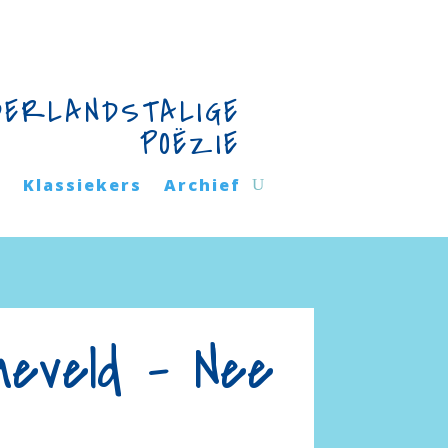
DERLANDSTALIGE
POËZIE
n
Klassiekers
Archief
neveld – Nee