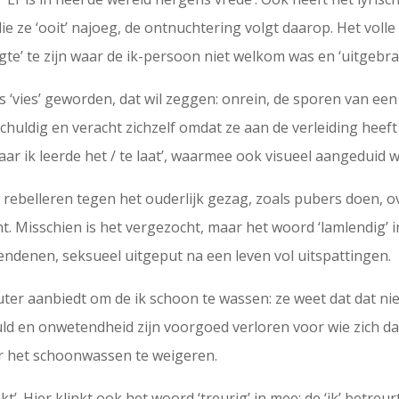
e ze ‘ooit’ najoeg, de ontnuchtering volgt daarop. Het volle
gte’ te zijn waar de ik-persoon niet welkom was en ‘uitgebra
s ‘vies’ geworden, dat wil zeggen: onrein, de sporen van een
 schuldig en veracht zichzelf omdat ze aan de verleiding heef
ar ik leerde het / te laat’, waarmee ook visueel aangeduid wo
rebelleren tegen het ouderlijk gezag, zoals pubers doen, ov
t. Misschien is het vergezocht, maar het woord ‘lamlendig’ 
endenen, seksueel uitgeput na een leven vol uitspattingen.
euter aanbiedt om de ik schoon te wassen: ze weet dat dat n
uld en onwetendheid zijn voorgoed verloren voor wie zich da
oor het schoonwassen te weigeren.
kt’. Hier klinkt ook het woord ‘treurig’ in mee: de ‘ik’ betre