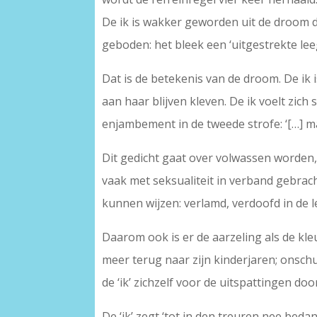
De ik is wakker geworden uit de droom di
geboden: het bleek een ‘uitgestrekte lee
Dat is de betekenis van de droom. De ik i
aan haar blijven kleven. De ik voelt zich
enjambement in de tweede strofe: ‘[…] ma
Dit gedicht gaat over volwassen worden, 
vaak met seksualiteit in verband gebrach
kunnen wijzen: verlamd, verdoofd in de l
Daarom ook is er de aarzeling als de kl
meer terug naar zijn kinderjaren; onsch
de ‘ik’ zichzelf voor de uitspattingen d
De ‘ik’ zegt ‘tot in den treuren nee bedan