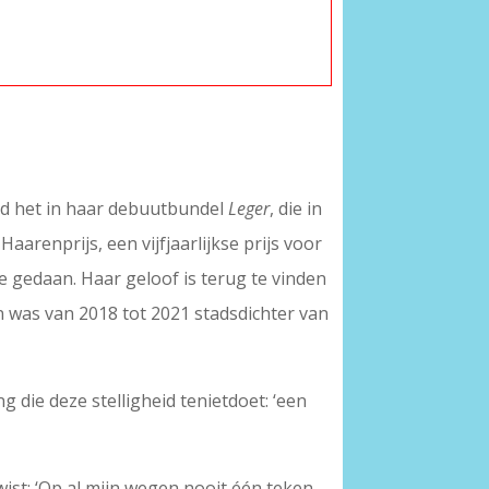
ond het in haar debuutbundel
Leger
, die in
arenprijs, een vijfjaarlijkse prijs voor
ie gedaan. Haar geloof is terug te vinden
n was van 2018 tot 2021 stadsdichter van
ng die deze stelligheid tenietdoet: ‘een
wist: ‘Op al mijn wegen nooit één teken