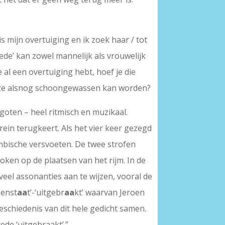
s mijn overtuiging en ik zoek haar / tot
rede’ kan zowel mannelijk als vrouwelijk
e al een overtuiging hebt, hoef je die
at ze alsnog schoongewassen kan worden?
egoten – heel ritmisch en muzikaal.
rein terugkeert. Als het vier keer gezegd
ambische versvoeten. De twee strofen
roken op de plaatsen van het rijm. In de
r veel assonanties aan te wijzen, vooral de
genst
aa
t’-‘uitgebr
aa
kt’ waarvan Jeroen
geschiedenis van dit hele gedicht samen.
rede ‘uitgebraakt’.”