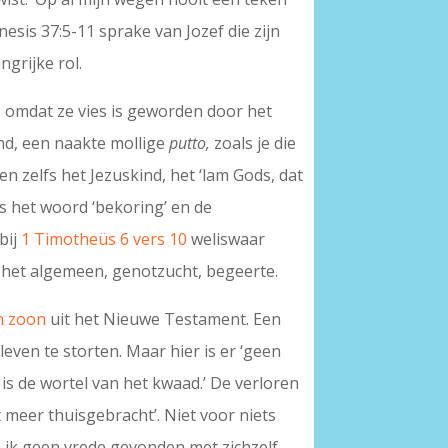
esis 37:5-11 sprake van Jozef die zijn
ngrijke rol.
, omdat ze vies is geworden door het
ind, een naakte mollige
putto,
zoals je die
en zelfs het Jezuskind, het ‘lam Gods, dat
ls het woord ‘bekoring’ en de
bij
1 Timotheüs 6 vers 10
weliswaar
n het algemeen, genotzucht, begeerte.
n zoon
uit het Nieuwe Testament. Een
leven te storten. Maar hier is er ‘geen
e is de wortel van het kwaad.’ De verloren
t meer thuisgebracht’. Niet voor niets
ch ik geen vrede gevonden met zichzelf.