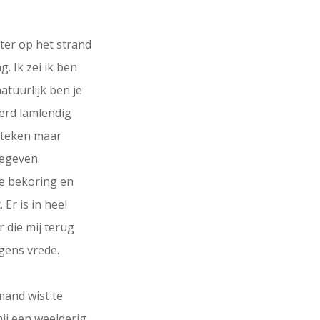
ter op het strand
. Ik zei ik ben
natuurlijk ben je
werd lamlendig
 teken maar
gegeven.
 de bekoring en
 Er is in heel
 die mij terug
rgens vrede.
mand wist te
ij een weelderig