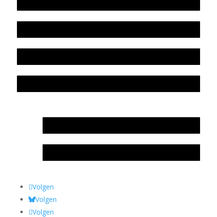
Werkwijze en medewerkers
Beleidsplan
Colofon
Privacyverklaring Stichting Literatuursite Meander
In memoriam Rob de Vos
Rob de Vos – prijs
Volgen
Volgen
Volgen