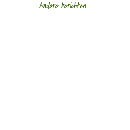
Andere berichten
Hoe een ziek lichaam zich verhoudt tot een zieke
wereld door Eric van Loo - - (*Red. Naar
aanleiding van het overlijden van Lieke
Marsman....
'Er hangt iets heel groots in de lucht' door Bouke