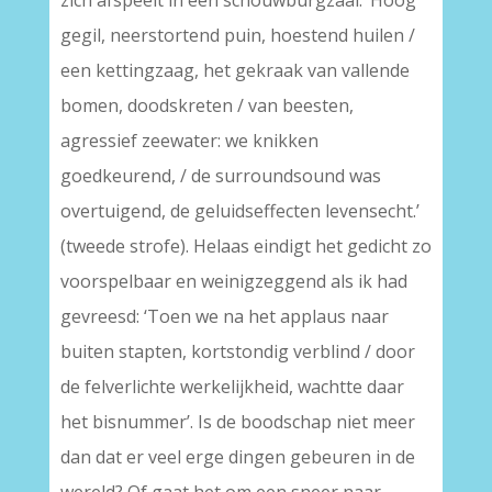
zich afspeelt in een schouwburgzaal: ‘Hoog
gegil, neerstortend puin, hoestend huilen /
een kettingzaag, het gekraak van vallende
bomen, doodskreten / van beesten,
agressief zeewater: we knikken
goedkeurend, / de surroundsound was
overtuigend, de geluidseffecten levensecht.’
(tweede strofe). Helaas eindigt het gedicht zo
voorspelbaar en weinigzeggend als ik had
gevreesd: ‘Toen we na het applaus naar
buiten stapten, kortstondig verblind / door
de felverlichte werkelijkheid, wachtte daar
het bisnummer’. Is de boodschap niet meer
dan dat er veel erge dingen gebeuren in de