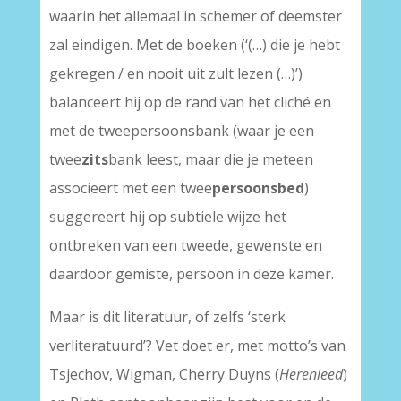
waarin het allemaal in schemer of deemster
zal eindigen. Met de boeken (‘(…) die je hebt
gekregen / en nooit uit zult lezen (…)’)
balanceert hij op de rand van het cliché en
met de tweepersoonsbank (waar je een
twee
zits
bank leest, maar die je meteen
associeert met een twee
persoonsbed
)
suggereert hij op subtiele wijze het
ontbreken van een tweede, gewenste en
daardoor gemiste, persoon in deze kamer.
Maar is dit literatuur, of zelfs ‘sterk
verliteratuurd’? Vet doet er, met motto’s van
Tsjechov, Wigman, Cherry Duyns (
Herenleed
)