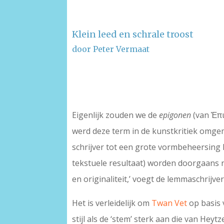
Klein leed en schrale troost
door Peter Vermaat
–
–
Eigenlijk zouden we de
epigonen
(van Ἐπι
werd deze term in de kunstkritiek omgem
schrijver tot een grote vormbeheersing
tekstuele resultaat) worden doorgaans n
en originaliteit,’ voegt de lemmaschrijver
Het is verleidelijk om
Twan Vet
op basis
stijl als de ‘stem’ sterk aan die van He