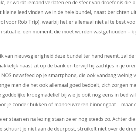
k’, er wordt iemand verlaten en de sfeer van droefenis die bij
it kleine leed vinden we in de hele bundel, naast berichten u
 voor Rob Trip), waarbij het er allemaal niet al te best voo
een situatie, een moment, die moet worden vastgehouden – bi
ik van nieuwsgierigheid deze bundel ter hand neemt, zal de t
elijk naast zit op de bank en terwijl hij zachtjes in je oren
 de NOS newsfeed op je smartphone, die ook vandaag weinig 
 jonge man die het ook allemaal goed bedoelt, zich zorgen m
 de goddelijke kroegmadelief bij wie je ooit nog eens in bed wil
door je zonder bukken of manoeuvreren binnengaat – maar 
ze er staan en na lezing staan ze er nog steeds zo. Achter die
Je schuurt je niet aan de deurpost, struikelt niet over de dre