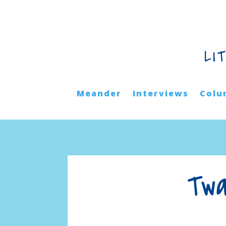
LI
Meander
Interviews
Colu
Twa