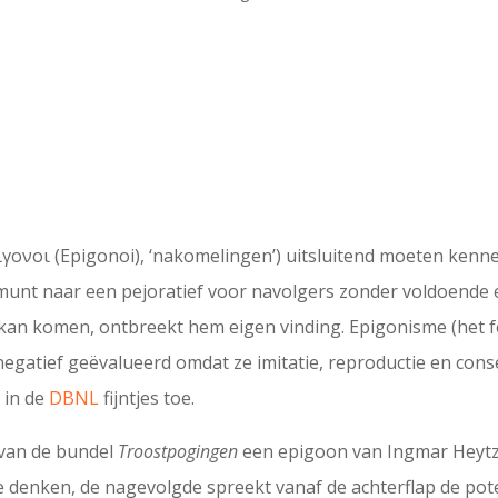
γονοι (Epigonoi), ‘nakomelingen’) uitsluitend moeten kenne
unt naar een pejoratief voor navolgers zonder voldoende e
 kan komen, ontbreekt hem eigen vinding. Epigonisme (het 
egatief geëvalueerd omdat ze imitatie, reproductie en conse
 in de
DBNL
fijntjes toe.
 van de bundel
Troostpogingen
een epigoon van Ingmar Heytze
ytze denken, de nagevolgde spreekt vanaf de achterflap de po