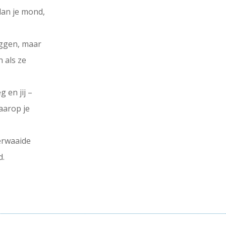
dan je mond,
eggen, maar
n als ze
g en jij –
waarop je
erwaaide
d.