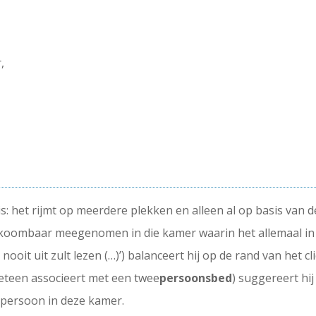
,
is: het rijmt op meerdere plekken en alleen al op basis van 
koombaar meegenomen in die kamer waarin het allemaal in 
 nooit uit zult lezen (…)’) balanceert hij op de rand van he
meteen associeert met een twee
persoonsbed
) suggereert hi
 persoon in deze kamer.