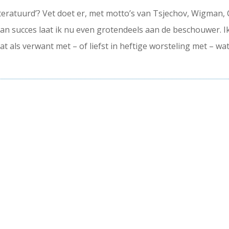
erliteratuurd’? Vet doet er, met motto’s van Tsjechov, Wigman,
n succes laat ik nu even grotendeels aan de beschouwer. Ik z
t als verwant met – of liefst in heftige worsteling met – w