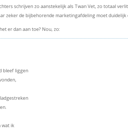
hters schrijven zo aanstekelijk als Twan Vet, zo totaal verli
ar zeker de bijbehorende marketingafdeling moet duidelijk e
het er dan aan toe? Nou, zo:
d bleef liggen
evonden,
gladgestreken
zen.
 wat ik