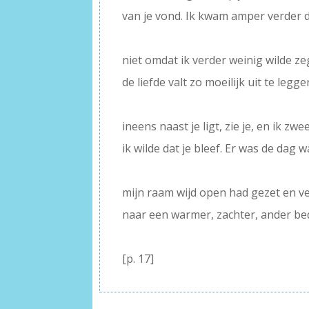
van je vond. Ik kwam amper verder 
–
niet omdat ik verder weinig wilde z
de liefde valt zo moeilijk uit te legge
–
ineens naast je ligt, zie je, en ik zwee
ik wilde dat je bleef. Er was de dag 
–
mijn raam wijd open had gezet en v
naar een warmer, zachter, ander be
–
[p. 17]