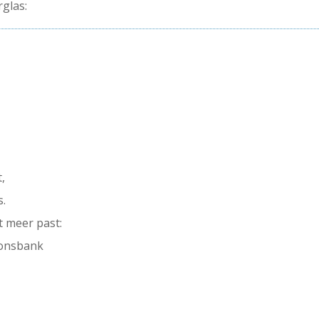
rglas:
,
s.
t meer past:
oonsbank