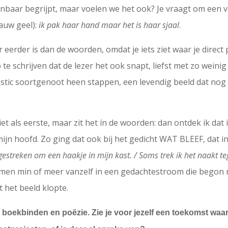
ijnbaar begrijpt, maar voelen we het ook? Je vraagt om een 
auw geel):
ik pak haar hand maar het is haar sjaal
.
 eerder is dan de woorden, omdat je iets ziet waar je direct 
 te schrijven dat de lezer het ook snapt, liefst met zo weinig 
astic soortgenoot heen stappen, een levendig beeld dat nog 
et als eerste, maar zit het ín de woorden: dan ontdek ik dat 
mijn hoofd. Zo ging dat ook bij het gedicht WAT BLEEF, dat 
 gestreken om een haakje in mijn kast. / Soms trek ik het naakt t
en min of meer vanzelf in een gedachtestroom die begon 
t het beeld klopte.
 boekbinden en poëzie. Zie je voor jezelf een toekomst waa