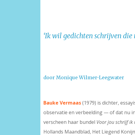
‘Ik wil gedichten schrijven di
door Monique Wilmer-Leegwater
-
Bauke Vermaas
(1979) is dichter, essa
observatie en verbeelding — of dat nu in
verscheen haar bundel
Voor jou schrijf ik
Hollands Maandblad, Het Liegend Konijn