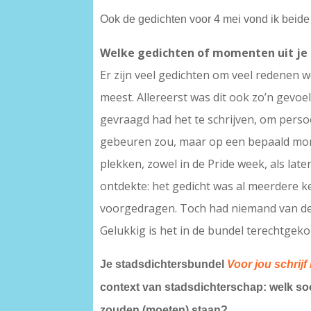
Ook de gedichten voor 4 mei vond ik beide
Welke gedichten of momenten uit je 
Er zijn veel gedichten om veel redenen w
meest. Allereerst was dit ook zo’n gevoe
gevraagd had het te schrijven, om persoon
gebeuren zou, maar op een bepaald mome
plekken, zowel in de Pride week, als late
ontdekte: het gedicht was al meerdere ke
voorgedragen. Toch had niemand van de 
Gelukkig is het in de bundel terechtge
Je stadsdichtersbundel
Voor jou schrijf
context van stadsdichterschap: welk soo
zouden (moeten) staan?