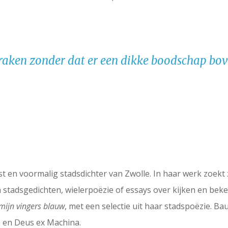
e raken zonder dat er een dikke boodschap bove
yist en voormalig stadsdichter van Zwolle. In haar werk zoek
 stadsgedichten, wielerpoëzie of essays over kijken en beke
 mijn vingers blauw
, met een selectie uit haar stadspoëzie. Ba
 en Deus ex Machina.