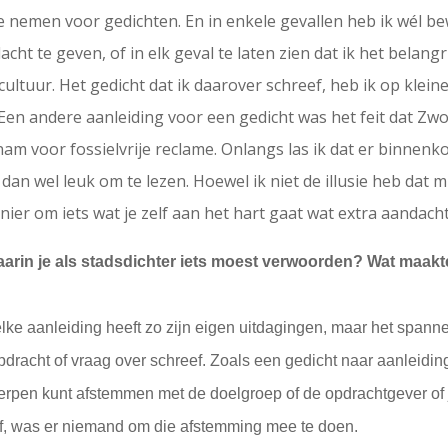
 te nemen voor gedichten. En in enkele gevallen heb ik wél 
t te geven, of in elk geval te laten zien dat ik het belangr
tuur. Het gedicht dat ik daarover schreef, heb ik op kleine
Een andere aanleiding voor een gedicht was het feit dat Zwol
m voor fossielvrije reclame. Onlangs las ik dat er binnenk
k dan wel leuk om te lezen. Hoewel ik niet de illusie heb dat 
ier om iets wat je zelf aan het hart gaat wat extra aandacht
arin je als stadsdichter iets moest verwoorden? Wat maakte
 elke aanleiding heeft zo zijn eigen uitdagingen, maar het spa
dracht of vraag over schreef. Zoals een gedicht naar aanleiding v
rwerpen kunt afstemmen met de doelgroep of de opdrachtgever of j
ef, was er niemand om die afstemming mee te doen.