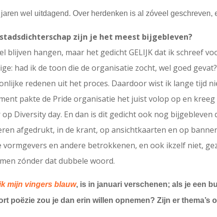
 jaren wel uitdagend. Over herdenken is al zóveel geschreven,
stadsdichterschap zijn je het meest bijgebleven?
el blijven hangen, maar het gedicht GELIJK dat ik schreef vo
lige: had ik de toon die de organisatie zocht, wel goed geva
lijke redenen uit het proces. Daardoor wist ik lange tijd ni
nt pakte de Pride organisatie het juist volop op en kreeg 
r op Diversity day. En dan is dit gedicht ook nog bijgebleven 
ren afgedrukt, in de krant, op ansichtkaarten en op banners,
vormgevers en andere betrokkenen, en ook ikzelf niet, gez
komen zónder dat dubbele woord.
 ik mijn vingers blauw
, is in januari verschenen; als je een
rt poëzie zou je dan erin willen opnemen? Zijn er thema’s o