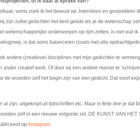
stprojecten, of is daar al sprake van?
lkaar, soms zoek ik het bewust op. Interviews en gesprekken 
 zijn zulke gedichten het best gelukt als je de wetenschap zelf e
l wetenschappelijke onderwerpen op rijm zetten, is niet wat ik 
eksgroep, is dat soms balanceren (zoals met alle opdrachtgedic
ook andere (creatieve) disciplines met mijn gedichten te vermeng
ander creatief werk. Of door op een andere manier te ‘schrijven’,
r de woorden zelf het begin zijn van een gedicht. Dat soort ex
l zijn, uitgeknipt uit tijdschriften etc. Maar in feite doe je dat b
de woorden zelf in een nieuwe volgorde zet. DE KUNST VAN HE
publiceerd op
Instagram
.