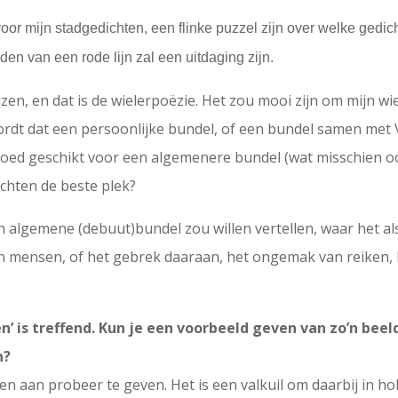
oor mijn stadgedichten, een flinke puzzel zijn over welke gedich
en van een rode lijn zal een uitdaging zijn.
ijzen, en dat is de wielerpoëzie. Het zou mooi zijn om mijn 
ordt dat een persoonlijke bundel, of een bundel samen met
ngoed geschikt voor een algemenere bundel (wat misschien 
ichten de beste plek?
 algemene (debuut)bundel zou willen vertellen, waar het a
en mensen, of het gebrek daaraan, het ongemak van reiken, he
’ is treffend. Kun je een voorbeeld geven van zo’n beel
n?
en aan probeer te geven. Het is een valkuil om daarbij in ho