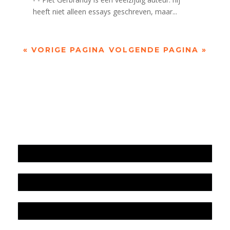
heeft niet alleen essays geschreven, maar...
« VORIGE PAGINA
VOLGENDE PAGINA »
Jaarrekening 2025 en begroting 2026
Jaarverslag 2025
Jaarrekening 2024 en begroting 2025