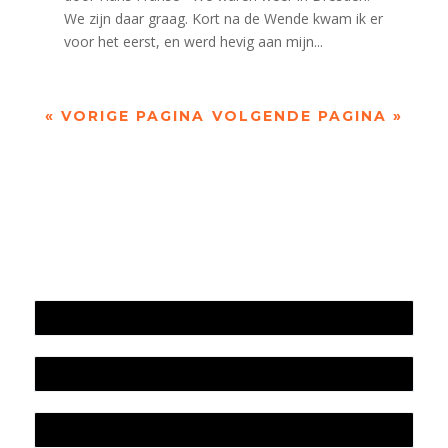
We zijn daar graag. Kort na de Wende kwam ik er
voor het eerst, en werd hevig aan mijn...
« VORIGE PAGINA
VOLGENDE PAGINA »
Jaarrekening 2025 en begroting 2026
Jaarverslag 2025
Jaarrekening 2024 en begroting 2025