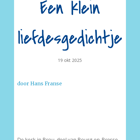
Een klein
liefdesgedichtje
19 okt 2025
door Hans Franse
De kerk in Brou, deel van Bourg en-Bresse,