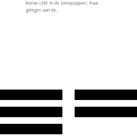
literair café ‘In de Sinnepoppen’, fraai
gelegen aan de...
wijze en medewerkers
In memoriam Rob de Vos
idsplan
Rob de Vos – prijs
fon