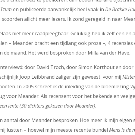
n
Tzum
en publiceerde aanvankelijk heel vaak in
De Brakke Ho
scoorden allicht meer lezers. Ik zond geregeld in naar Mea
elaas niet meer raadpleegbaar. Gelukkig heb ik zelf een en
len – Meander bracht een tijdlang ook proza –, 4 recensies 
an de maand. Het werd besproken door Milla van der Have.
eïnterviewd: door David Troch, door Simon Korthout en door 
chijnlijk Joop Leibbrand zaliger zijn geweest, voor mij
Miste
eten. In 2005 schreef ik de inleiding van de bloemlezing
Vi
terug voor Meander. Als recensent voor het bekende en vee
een lente
(30 dichters gekozen door Meander)
.
n aantal door Meander besproken. Hoe meer ik mijn eigen st
mij lustten – hoewel mijn meeste recente bundel
Mens is de