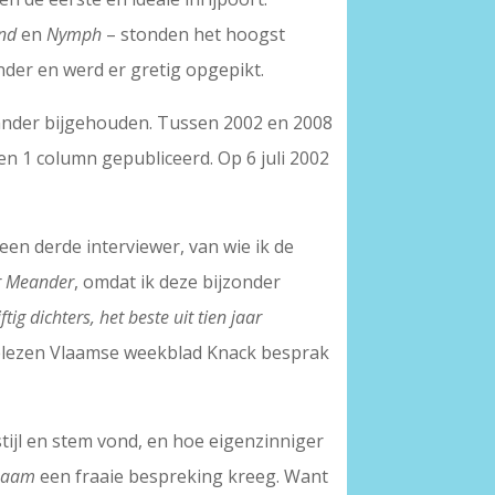
nd
en
Nymph
– stonden het hoogst
nder en werd er gretig opgepikt.
 ander bijgehouden. Tussen 2002 en 2008
en 1 column gepubliceerd. Op 6 juli 2002
een derde interviewer, van wie ik de
r Meander
, omdat ik deze bijzonder
jftig dichters, het beste uit tien jaar
lgelezen Vlaamse weekblad Knack besprak
ijl en stem vond, en hoe eigenzinniger
 naam
een fraaie bespreking kreeg. Want