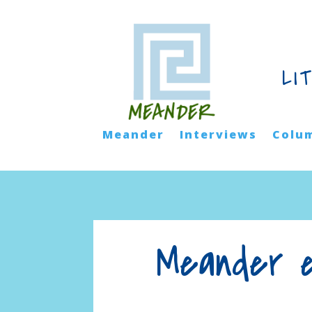
LI
Meander
Interviews
Colu
Meander e