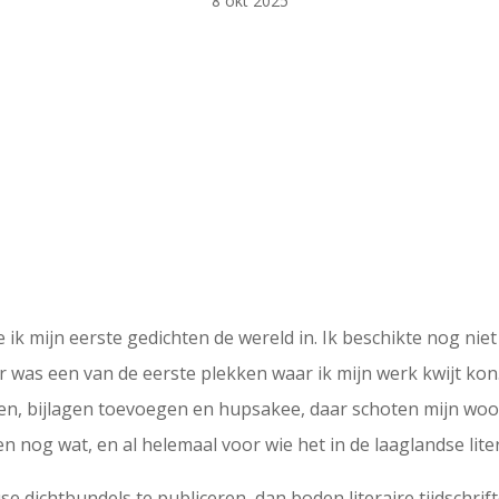
8 okt 2025
 ik mijn eerste gedichten de wereld in. Ik beschikte nog nie
er was een van de eerste plekken waar ik mijn werk kwijt k
ikken, bijlagen toevoegen en hupsakee, daar schoten mijn w
en nog wat, en al helemaal voor wie het in de laaglandse lit
se dichtbundels te publiceren, dan boden literaire tijdschrift