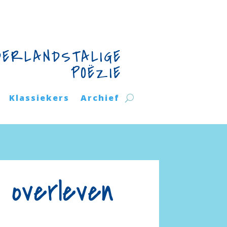
DERLANDSTALIGE
POËZIE
Klassiekers
Archief
 overleven