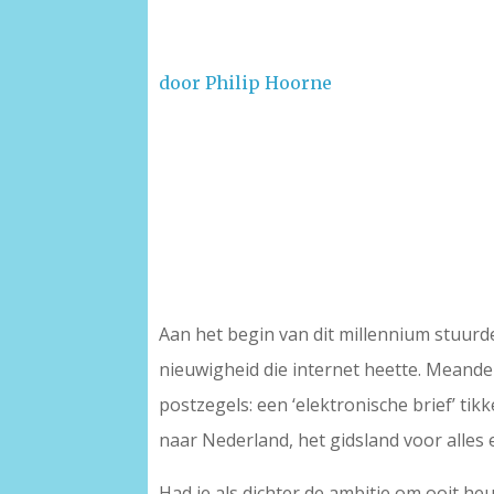
door Philip Hoorne
Aan het begin van dit millennium stuurde
nieuwigheid die internet heette. Meand
postzegels: een ‘elektronische brief’ t
naar Nederland, het gidsland voor alles 
Had je als dichter de ambitie om ooit heu