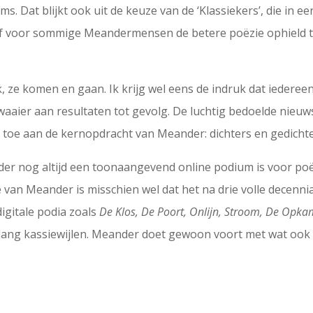
oms. Dat blijkt ook uit de keuze van de ‘Klassiekers’, die in
of voor sommige Meandermensen de betere poëzie ophield te
, ze komen en gaan. Ik krijg wel eens de indruk dat iedere
waaier aan resultaten tot gevolg. De luchtig bedoelde nieu
ts toe aan de kernopdracht van Meander: dichters en gedich
er nog altijd een toonaangevend online podium is voor poë
e van Meander is misschien wel dat het na drie volle decennia 
digitale podia zoals
De Klos, De Poort, Onlijn, Stroom, De Opka
l lang kassiewijlen. Meander doet gewoon voort met wat ook 