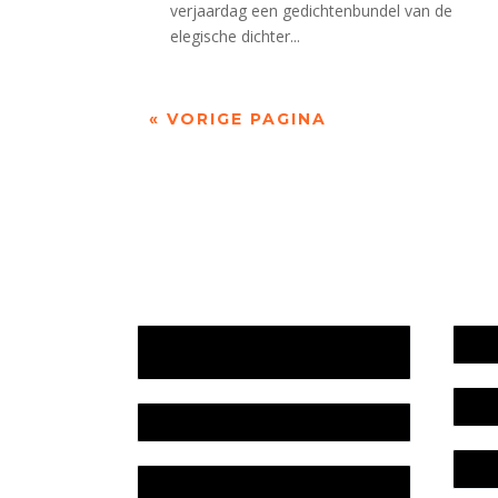
verjaardag een gedichtenbundel van de
elegische dichter...
« VORIGE PAGINA
Jaarrekening 2025 en begroting
Werk
2026
Bele
Jaarverslag 2025
Colo
Jaarrekening 2024 en begroting