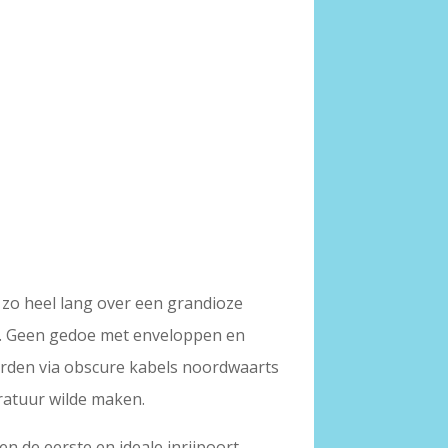
t zo heel lang over een grandioze
on. Geen gedoe met enveloppen en
oorden via obscure kabels noordwaarts
eratuur wilde maken.
en de eerste en ideale inrijpoort.