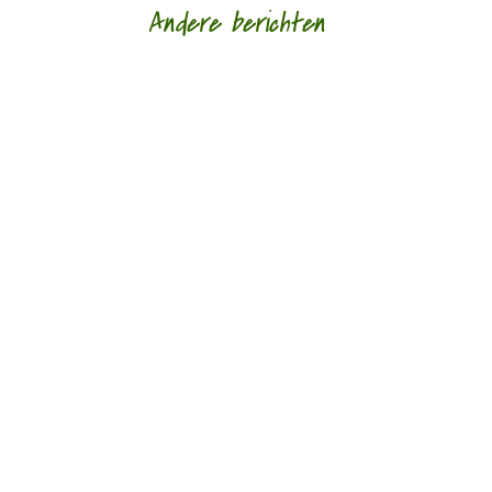
Andere berichten
Afscheid in al haar gedaantes door Sander
Ausems - - Lagen van glas is de nieuwe bundel
van Daniël Franck. Tegenwoordig bestaan de
meeste...
Troost door samenspraak door Anneruth Wibaut