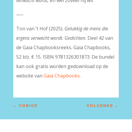
verwacht wordt,
en wel zoveel hij wil.
—–
Ton van ’t Hof (2025).
Gelukkig de mens die
ergens verwacht wordt. Gedichten.
Deel 42 van
de Gaia Chapbooksreeks. Gaia Chapbooks,
52 blz. € 15. ISBN 9781326301873. De bundel
kan ook gratis worden gedownload op de
website van
Gaia Chapbooks
.
←
VORIGE
VOLGENDE
→