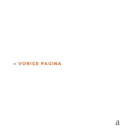
Niets is meer dan niets door Marc Bruynseraede
- - Dichten is denken. Of twijfelen aan datgene
wat je altijd gedacht hebt. In die zin is...
« VORIGE PAGINA