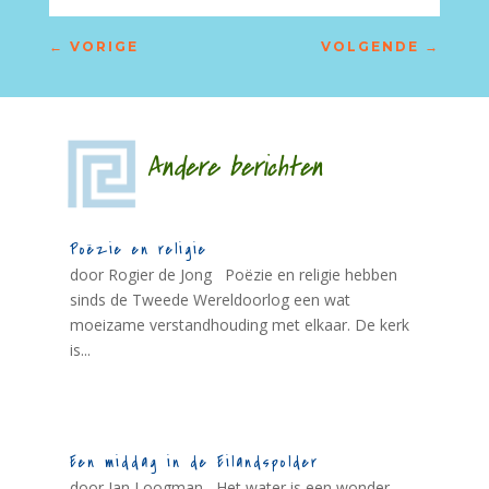
←
VORIGE
VOLGENDE
→
Andere berichten
Poëzie en religie
door Rogier de Jong Poëzie en religie hebben
sinds de Tweede Wereldoorlog een wat
moeizame verstandhouding met elkaar. De kerk
is...
Een middag in de Eilandspolder
door Jan Loogman Het water is een wonder