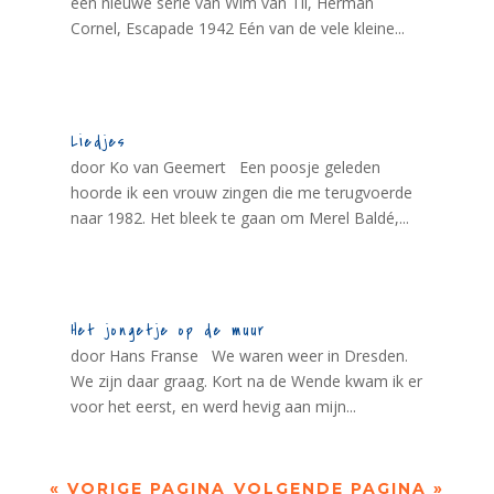
een nieuwe serie van Wim van Til, Herman
Cornel, Escapade 1942 Eén van de vele kleine...
Liedjes
door Ko van Geemert Een poosje geleden
hoorde ik een vrouw zingen die me terugvoerde
naar 1982. Het bleek te gaan om Merel Baldé,...
Het jongetje op de muur
door Hans Franse We waren weer in Dresden.
We zijn daar graag. Kort na de Wende kwam ik er
voor het eerst, en werd hevig aan mijn...
« VORIGE PAGINA
VOLGENDE PAGINA »