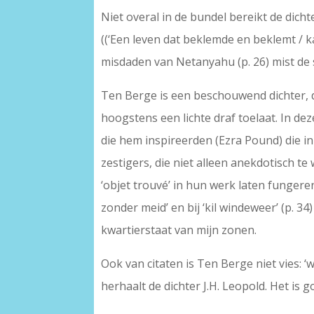
Niet overal in de bundel bereikt de dich
((‘Een leven dat beklemde en beklemt / ka
misdaden van Netanyahu (p. 26) mist de 
Ten Berge is een beschouwend dichter, d
hoogstens een lichte draf toelaat. In de
die hem inspireerden (Ezra Pound) die i
zestigers, die niet alleen anekdotisch t
‘objet trouvé’ in hun werk laten fungeren
zonder meid’ en bij ‘kil windeweer’ (p. 3
kwartierstaat van mijn zonen.
Ook van citaten is Ten Berge niet vies: ‘wa
herhaalt de dichter J.H. Leopold. Het is 