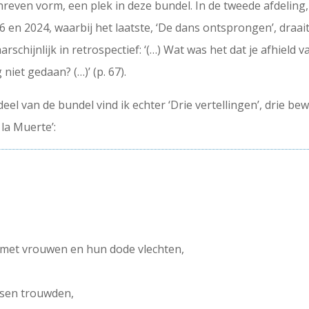
schreven vorm, een plek in deze bundel. In de tweede afdeli
6 en 2024, waarbij het laatste, ‘De dans ontsprongen’, draa
rschijnlijk in retrospectief: ‘(…) Wat was het dat je afhield 
iet gedaan? (…)’ (p. 67).
el van de bundel vind ik echter ‘Drie vertellingen’, drie b
la Muerte’:
n, met vrouwen en hun dode vlechten,
ssen trouwden,