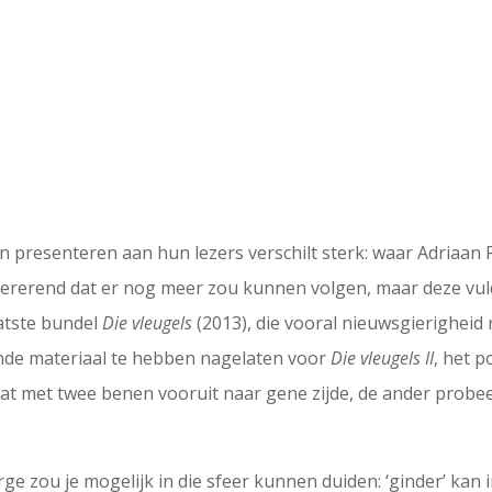
en presenteren aan hun lezers verschilt sterk: waar Adriaan R
erend dat er nog meer zou kunnen volgen, maar deze vulde
atste bundel
Die vleugels
(2013), die vooral nieuwsgierigheid
ende materiaal te hebben nagelaten voor
Die vleugels II
, het 
aat met twee benen vooruit naar gene zijde, de ander probee
rge zou je mogelijk in die sfeer kunnen duiden: ‘ginder’ ka