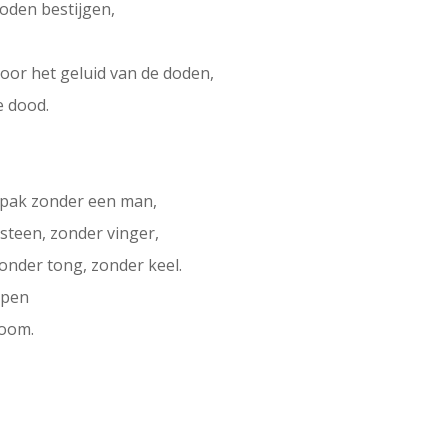
 doden bestijgen,
oor het geluid van de doden,
e dood.
n pak zonder een man,
 steen, zonder vinger,
onder tong, zonder keel.
ppen
boom.