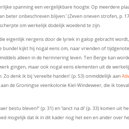
terlijke spanning een vergelijkbare hoogte. Op meerdere pla
n beter onbeschreven blijven.’ (Zeven oneven strofen, p. 17))
scherpte om werkelijk dodelijk woedend te zijn.
ie eigenlijk nergens door de lyriek in galop gebracht wordt
ze bundel kijkt hij nogal eens om, naar vrienden of tijdgeno
nmiddels alleen in de herinnering leven. Ten Berge kan word
e werk gingen, maar ook nogal eens elementen uit de werkelij
. Zo denk ik bij ‘vereelte handen’ (p. 53) onmiddellijk aan
Adw
4) aan de Groningse veenkolonie Kiel-Windeweer, die ik toeval
er bestu bleven?’ (p. 31) en ‘lanct na di’ (p. 33) komen uit het
goed mogelijk dat ik in dit kader nog het een en ander over he