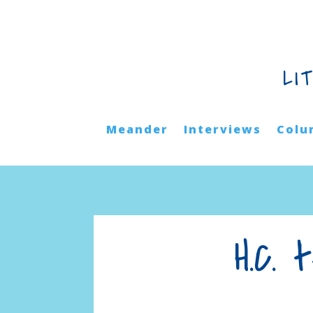
LI
Meander
Interviews
Colu
H.C. 