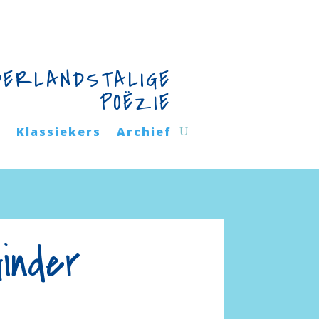
DERLANDSTALIGE
POËZIE
n
Klassiekers
Archief
Ginder