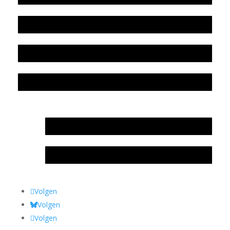
Beleidsplan
Colofon
Privacyverklaring Stichting Literatuursite Meander
In memoriam Rob de Vos
Rob de Vos – prijs
Volgen
Volgen
Volgen