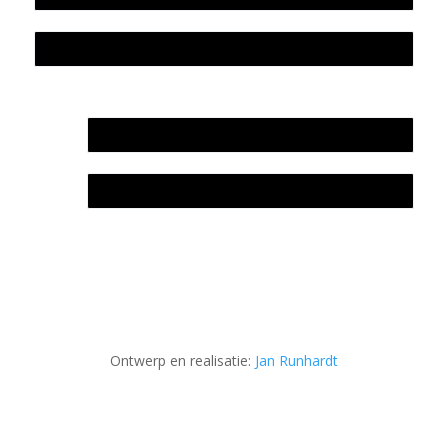
Privacyverklaring Stichting Literatuursite Meander
In memoriam Rob de Vos
Rob de Vos – prijs
Ontwerp en realisatie:
Jan Runhardt