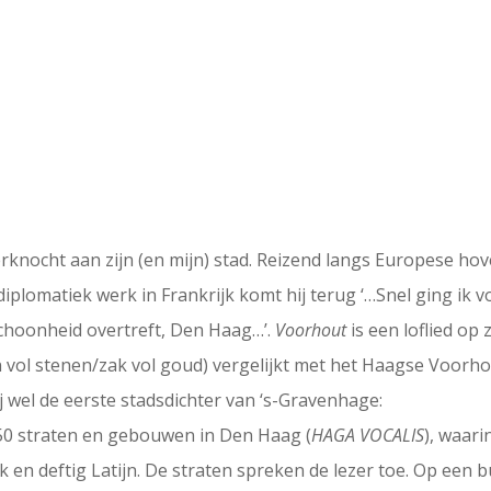
rknocht aan zijn (en mijn) stad. Reizend langs Europese hov
 diplomatiek werk in Frankrijk komt hij terug ‘…Snel ging ik v
schoonheid overtreft, Den Haag…’.
Voorhout
is een loflied op 
ol stenen/zak vol goud) vergelijkt met het Haagse Voorhou
j wel de eerste stadsdichter van ‘s-Gravenhage:
150 straten en gebouwen in Den Haag (
HAGA VOCALIS
), waar
iek en deftig Latijn. De straten spreken de lezer toe. Op ee