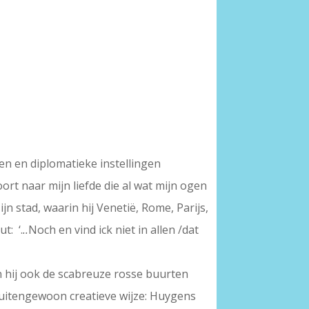
en en diplomatieke instellingen
oort naar mijn liefde die al wat mijn ogen
zijn stad, waarin hij Venetië, Rome, Parijs,
t: ‘.
..
Noch en vind ick niet in allen /dat
in hij ook de scabreuze rosse buurten
n buitengewoon creatieve wijze: Huygens