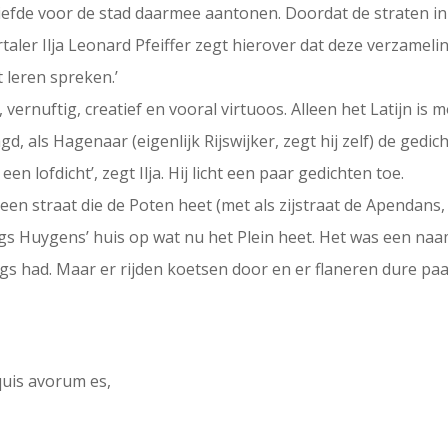
n liefde voor de stad daarmee aantonen. Doordat de straten 
taler Ilja Leonard Pfeiffer zegt hierover dat deze verzamel
t leren spreken.’
l, vernuftig, creatief en vooral virtuoos. Alleen het Latijn is 
agd, als Hagenaar (eigenlijk Rijswijker, zegt hij zelf) de gedi
 lofdicht’, zegt Ilja. Hij licht een paar gedichten toe.
en straat die de Poten heet (met als zijstraat de Apendans,
ngs Huygens’ huis op wat nu het Plein heet. Het was een naa
igs had. Maar er rijden koetsen door en er flaneren dure pa
uis avorum es,