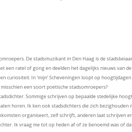
mroepers. De stadsmuzikant in Den Haag is de stadsbeiaardi
 een ratel of gong en deelden het dagelijks nieuws van de 
een curiositeit. In ‘mijn’ Scheveningen loopt op hoogtijdagen 
 misschien een soort poëtische stadsomroepers?
stadsdichter. Sommige schrijven op bepaalde stedelijke hoogt
o laten horen. Ik ken ook stadsdichters die zich bezighouden
komsten organiseert, zelf schrijft, anderen laat schrijven e
chter. Ik vraag me tot op heden af of ze benoemd was of dat