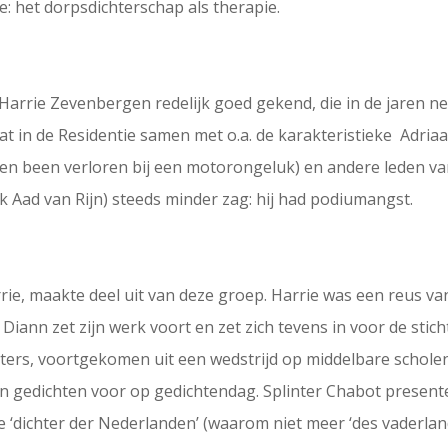
e: het dorpsdichterschap als therapie.
 Harrie Zevenbergen redelijk goed gekend, die in de jaren n
at in de Residentie samen met o.a. de karakteristieke Adria
 een been verloren bij een motorongeluk) en andere leden van
jk Aad van Rijn) steeds minder zag: hij had podiumangst.
ie, maakte deel uit van deze groep. Harrie was een reus va
 Diann zet zijn werk voort en zet zich tevens in voor de stic
ers, voortgekomen uit een wedstrijd op middelbare scholen,
hun gedichten voor op gedichtendag. Splinter Chabot present
 ‘dichter der Nederlanden’ (waarom niet meer ‘des vaderland