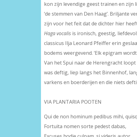
kon zijn levendige geest trainen en zij
‘de stemmen van Den Haag’. Briljante ver
zijn voor het feit dat de dichter hier heef
Haga vocalis
is ironisch, geestig, liefdevo
classicus Ilja Leonard Pfeiffer erin gesla
bodems weergevend. ‘Elk epigram wordt een
Van het Spui naar de Herengracht loopt e
was deftig, liep langs het Binnenhof, la
varkens en boerderijen en die niets deft
–
VIA PLANTARIA POOTEN
Qui de non hominum pedibus mihi, quisq
Fortuita nomen sorte pedest dabas,
Excuses hodie culpam, si videris autor