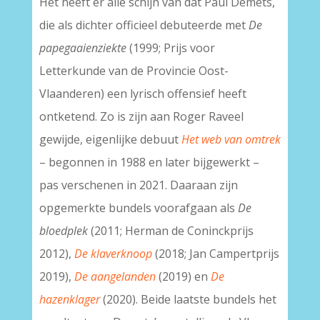
Het heeft er alle schijn van dat Paul Demets,
die als dichter officieel debuteerde met
De
papegaaienziekte
(1999; Prijs voor
Letterkunde van de Provincie Oost-
Vlaanderen) een lyrisch offensief heeft
ontketend. Zo is zijn aan Roger Raveel
gewijde, eigenlijke debuut
Het web van omtrek
– begonnen in 1988 en later bijgewerkt –
pas verschenen in 2021. Daaraan zijn
opgemerkte bundels voorafgaan als
De
bloedplek
(2011; Herman de Coninckprijs
2012),
De klaverknoop
(2018; Jan Campertprijs
2019),
De aangelanden
(2019) en
De
hazenklager
(2020). Beide laatste bundels het