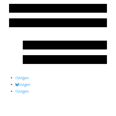
Colofon
Privacyverklaring Stichting Literatuursite Meander
In memoriam Rob de Vos
Rob de Vos – prijs
Volgen
Volgen
Volgen