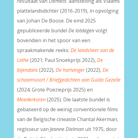
resultaat van Demets’ aanstelling als Vlaams
plattelandsdichter (2016-2019), in opvolging
van Johan De Boose. De eind 2025
gepubliceerde bundel
De lotdagen
volgt
bovendien in het spoor van een
spraakmakende reeks:
De landsheer van de
Lethe
(2021; Paul Snoekprijs 2022),
De
bijendans
(2022),
De hartvinger
(2022),
De
schaamsoort / Briefgedichten aan Guido Gezelle
(2024; Grote Poëzieprijs 2025) en
Moederkoren
(2025). Die laatste bundel is
gebaseerd op de weinig conventionele films
van de Belgische cineaste Chantal Akerman,
regisseur van
Jeanne Dielman
uit 1975, door