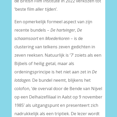
de British Film Institute in 2022 verkozen tot
‘beste film aller tijden’.
Een opmerkelijk formeel aspect van zijn
recente bundels –
De hartvinger
,
De
schaamsoort
en
Moederkoren
– is de
clustering van telkens zeven gedichten in
zeven reeksen. Natuurlijk is ‘7’ zoiets als een
Bijbels of heilig getal, maar als
ordeningsprincipe is het niet aan zet in
De
lotdagen
. De bundel neemt, blijkens het
colofon, ‘de overval door de Bende van Nijvel
op een Delhaizefiliaal in Aalst op 9 november
1985’ als uitgangspunt en presenteert zich
nadrukkelijk als een triptiek. De lezer wordt