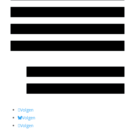
Beleidsplan
Colofon
Privacyverklaring Stichting Literatuursite Meander
In memoriam Rob de Vos
Rob de Vos – prijs
Volgen
Volgen
Volgen