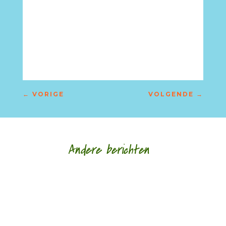
–
←
VORIGE
VOLGENDE
→
Andere berichten
door Wim van Til Vandaag het vierde deel van
een nieuwe serie van Wim van Til, Herman
Cornel, Escapade 1942 Eén van de vele kleine...