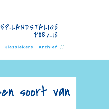
DERLANDSTALIGE
POËZIE
Klassiekers
Archief
een soort van