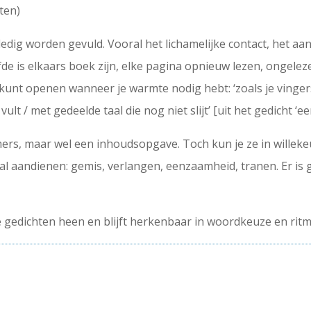
ten)
ledig worden gevuld. Vooral het lichamelijke contact, het aa
de is elkaars boek zijn, elke pagina opnieuw lezen, ongelez
e kunt openen wanneer je warmte nodig hebt: ‘zoals je vinger
t / met gedeelde taal die nog niet slijt’ [uit het gedicht ‘ee
 maar wel een inhoudsopgave. Toch kun je ze in willekeuri
l aandienen: gemis, verlangen, eenzaamheid, tranen. Er is 
e gedichten heen en blijft herkenbaar in woordkeuze en ritm