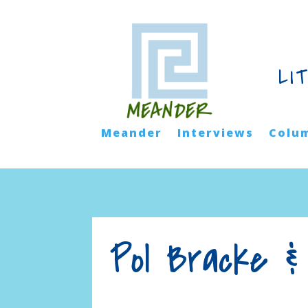
LI
Meander
Interviews
Colu
Pol Bracke &