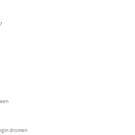
d?
d
ween
begin dromen