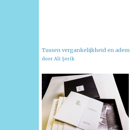
Tussen vergankelijkheid en ade
door Ali Şerik
–