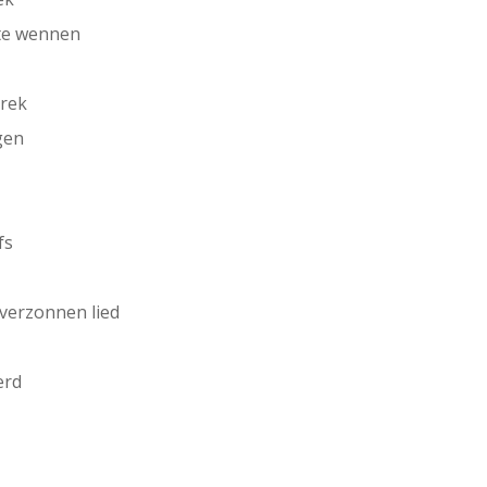
gte wennen
brek
gen
fs
 verzonnen lied
erd