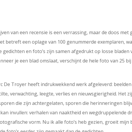
ijven van een recensie is een verrassing, maar de doos met 
. Het betreft een oplage van 100 genummerde exemplaren, wa
gedichten en foto’s zijn samen afgedrukt op losse bladen 
neer je een blad omslaat, verschijnt de hele foto van 25 bij 
 Marc De Troyer heeft indrukwekkend werk afgeleverd: beelde
tilte, verwachting, leegte, verlies en nieuwsgierigheid. He
sporen die zijn achtergelaten, sporen die herinneringen blij
lf kan invullen: verhalen van naaktheid en wegdruppelende 
fotografische vorm. Nu ik alle foto’s heb gezien, groeit mijn
de foto’s eerder zijn gemaakt dan de gedichten.