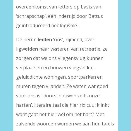
overeenkomst van letters op basis van
‘schrapschap’, een indertijd door Battus
geïntroduceerd neologisme.
De heren l
eiden
‘ons’, rijmend, over
ligw
eiden
naar w
at
eren van recre
at
ie, ze
zorgen dat we ons vliegensvlug kunnen
verplaatsen en bouwen vliegvelden,
geluiddichte woningen, sportparken en
muren tegen vijanden. Ze weten wat goed
voor ons is, ‘doorschouwen zelfs onze
harten’, literaire taal die hier ridicuul klinkt
want gaat het hier wel om het hart? Met
zalvende woorden worden we aan hun tafels