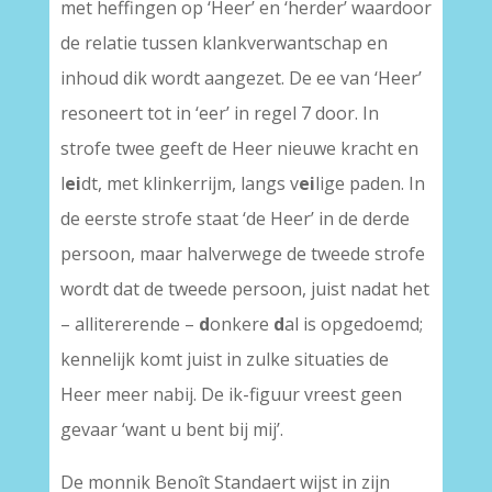
met heffingen op ‘Heer’ en ‘herder’ waardoor
de relatie tussen klankverwantschap en
inhoud dik wordt aangezet. De ee van ‘Heer’
resoneert tot in ‘eer’ in regel 7 door. In
strofe twee geeft de Heer nieuwe kracht en
l
ei
dt, met klinkerrijm, langs v
ei
lige paden. In
de eerste strofe staat ‘de Heer’ in de derde
persoon, maar halverwege de tweede strofe
wordt dat de tweede persoon, juist nadat het
– allitererende –
d
onkere
d
al is opgedoemd;
kennelijk komt juist in zulke situaties de
Heer meer nabij. De ik-figuur vreest geen
gevaar ‘want u bent bij mij’.
De monnik Benoît Standaert wijst in zijn