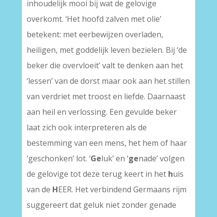
inhoudelijk mooi bij wat de gelovige
overkomt. ‘Het hoofd zalven met olie’
betekent: met eerbewijzen overladen,
heiligen, met goddelijk leven bezielen. Bij ‘de
beker die overvloeit’ valt te denken aan het
‘lessen’ van de dorst maar ook aan het stillen
van verdriet met troost en liefde. Daarnaast
aan heil en verlossing. Een gevulde beker
laat zich ook interpreteren als de
bestemming van een mens, het hem of haar
‘geschonken’ lot. ‘
Ge
luk’ en ‘
ge
nade’ volgen
de gelovige tot deze terug keert in het
h
uis
van de
H
EER. Het verbindend Germaans rijm
suggereert dat geluk niet zonder genade