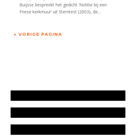
Buijsse bespreekt het gedicht ‘Notitie bij een
Friese kerkmuur’ uit Stemtest (2003), de...
« VORIGE PAGINA
Jaarrekening 2025 en begroting 2026
Jaarverslag 2025
Jaarrekening 2024 en begroting 2025