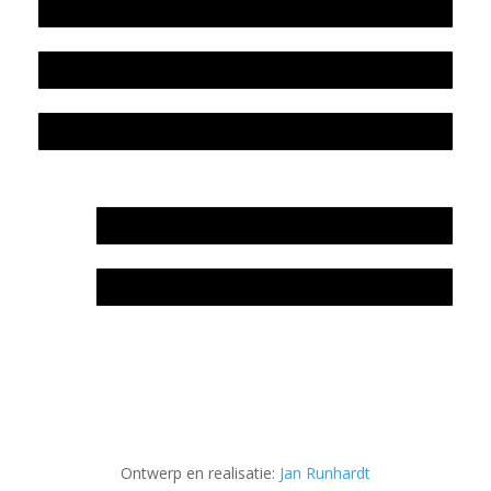
Beleidsplan
Colofon
Privacyverklaring Stichting Literatuursite Meander
In memoriam Rob de Vos
Rob de Vos – prijs
Ontwerp en realisatie:
Jan Runhardt