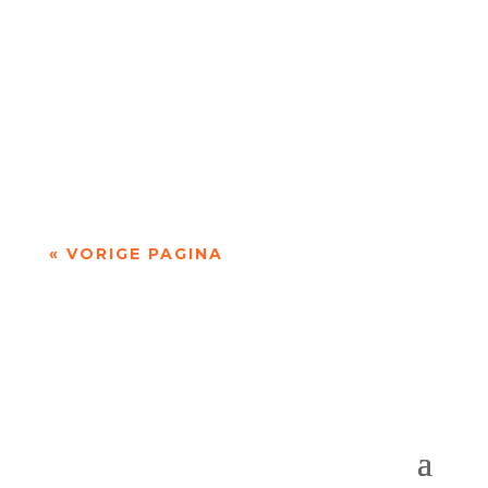
Het perspectief voor alle streektalen is in feite
hopeloos door Wopke van der Lei - - Lamento -
(…)Vandaag is het mijn taal, mijn...
« VORIGE PAGINA