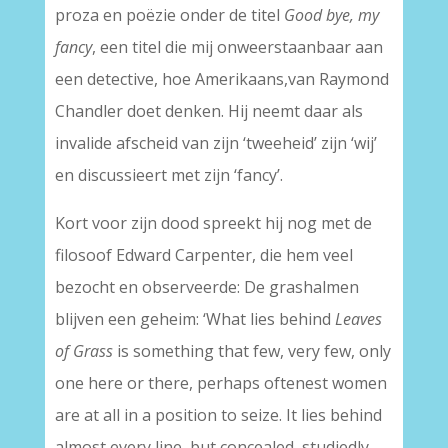
proza en poëzie onder de titel
Good bye, my
fancy
, een titel die mij onweerstaanbaar aan
een detective, hoe Amerikaans,van Raymond
Chandler doet denken. Hij neemt daar als
invalide afscheid van zijn ‘tweeheid’ zijn ‘wij’
en discussieert met zijn ‘fancy’.
Kort voor zijn dood spreekt hij nog met de
filosoof Edward Carpenter, die hem veel
bezocht en observeerde: De grashalmen
blijven een geheim: ‘What lies behind
Leaves
of Grass
is something that few, very few, only
one here or there, perhaps oftenest women
are at all in a position to seize. It lies behind
almost every line, but concealed, studiedly