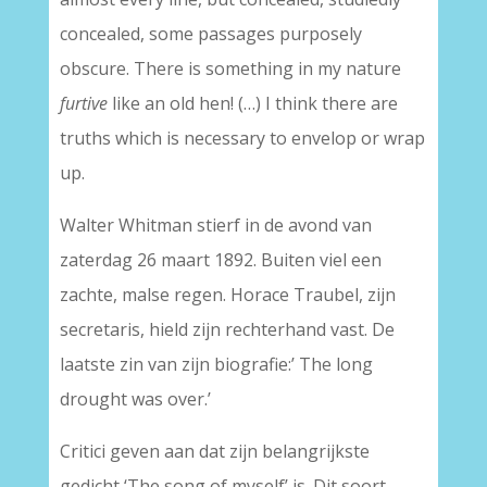
concealed, some passages purposely
obscure. There is something in my nature
furtive
like an old hen! (…) I think there are
truths which is necessary to envelop or wrap
up.
Walter Whitman stierf in de avond van
zaterdag 26 maart 1892. Buiten viel een
zachte, malse regen. Horace Traubel, zijn
secretaris, hield zijn rechterhand vast. De
laatste zin van zijn biografie:’ The long
drought was over.’
Critici geven aan dat zijn belangrijkste
gedicht ‘The song of myself’ is. Dit soort