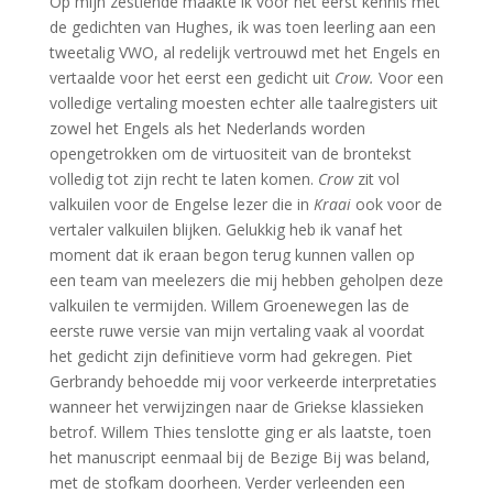
Op mijn zestiende maakte ik voor het eerst kennis met
de gedichten van Hughes, ik was toen leerling aan een
tweetalig VWO, al redelijk vertrouwd met het Engels en
vertaalde voor het eerst een gedicht uit
Crow.
Voor een
volledige vertaling moesten echter alle taalregisters uit
zowel het Engels als het Nederlands worden
opengetrokken om de virtuositeit van de brontekst
volledig tot zijn recht te laten komen.
Crow
zit vol
valkuilen voor de Engelse lezer die in
Kraai
ook voor de
vertaler valkuilen blijken. Gelukkig heb ik vanaf het
moment dat ik eraan begon terug kunnen vallen op
een team van meelezers die mij hebben geholpen deze
valkuilen te vermijden. Willem Groenewegen las de
eerste ruwe versie van mijn vertaling vaak al voordat
het gedicht zijn definitieve vorm had gekregen. Piet
Gerbrandy behoedde mij voor verkeerde interpretaties
wanneer het verwijzingen naar de Griekse klassieken
betrof. Willem Thies tenslotte ging er als laatste, toen
het manuscript eenmaal bij de Bezige Bij was beland,
met de stofkam doorheen. Verder verleenden een