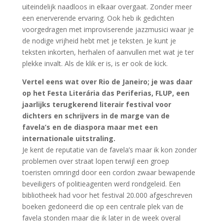
uiteindelijk naadloos in elkaar overgaat. Zonder meer
een enerverende ervaring. Ook heb ik gedichten
voorgedragen met improviserende jazzmusici waar je
de nodige vrijheid hebt met je teksten. Je kunt je
teksten inkorten, herhalen of aanvullen met wat je ter
plekke invalt. Als de klik er is, is er ook de kick.
Vertel eens wat over Rio de Janeiro; je was daar
op het Festa Literária das Periferias, FLUP, een
jaarlijks terugkerend literair festival voor
dichters en schrijvers in de marge van de
favela’s en de diaspora maar met een
internationale uitstraling.
Je kent de reputatie van de favela’s maar ik kon zonder
problemen over straat lopen terwijl een groep
toeristen omringd door een cordon zwaar bewapende
beveiligers of politieagenten werd rondgeleid. Een
bibliotheek had voor het festival 20.000 afgeschreven
boeken gedoneerd die op een centrale plek van de
favela stonden maar die ik later in de week overal