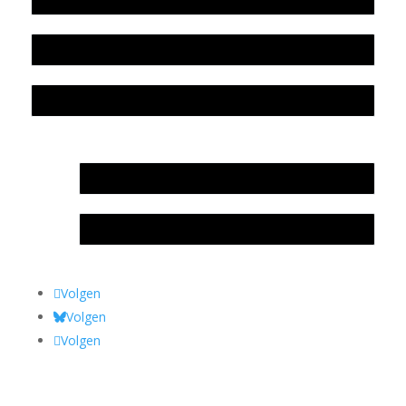
Colofon
Privacyverklaring Stichting Literatuursite Meander
In memoriam Rob de Vos
Rob de Vos – prijs
Volgen
Volgen
Volgen