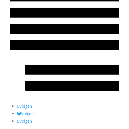
Beleidsplan
Colofon
Privacyverklaring Stichting Literatuursite Meander
In memoriam Rob de Vos
Rob de Vos – prijs
Volgen
Volgen
Volgen