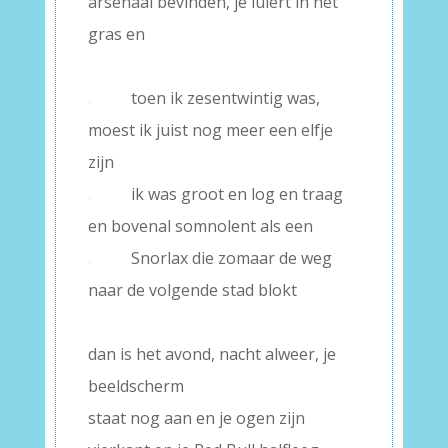
arsenaal bevinden, je luiert in het
gras en
–
.
toen ik zesentwintig was,
moest ik juist nog meer een elfje
zijn
.
ik was groot en log en traag
en bovenal somnolent als een
.
Snorlax die zomaar de weg
naar de volgende stad blokt
–
dan is het avond, nacht alweer, je
beeldscherm
staat nog aan en je ogen zijn