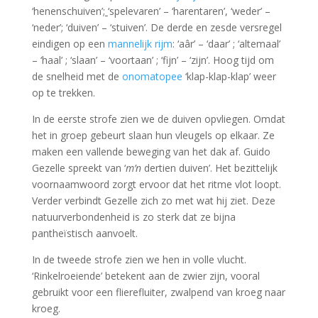
‘henenschuiven’
;
‘spelevaren’ – ‘harentaren’, ‘weder’ –
‘neder’; ‘duiven’ – ‘stuiven’. De derde en zesde versregel
eindigen op een
mannelijk rijm
: ‘aâr’ – ‘daar’ ; ‘altemaal’
– ‘haal’ ; ‘slaan’ – ‘voortaan’ ; ‘fijn’ – ‘zijn’. Hoog tijd om
de snelheid met de
onomatopee
‘klap-klap-klap’ weer
op te trekken.
In de eerste strofe zien we de duiven opvliegen. Omdat
het in groep gebeurt slaan hun vleugels op elkaar. Ze
maken een vallende beweging van het dak af. Guido
Gezelle spreekt van ‘
m’n
dertien duiven’. Het bezittelijk
voornaamwoord zorgt ervoor dat het ritme vlot loopt.
Verder verbindt Gezelle zich zo met wat hij ziet. Deze
natuurverbondenheid is zo sterk dat ze bijna
pantheïstisch aanvoelt.
In de tweede strofe zien we hen in volle vlucht.
‘Rinkelroeiende’ betekent aan de zwier zijn, vooral
gebruikt voor een flierefluiter, zwalpend van kroeg naar
kroeg.