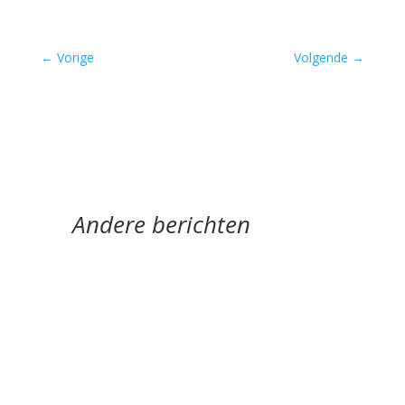
←
Vorige
Volgende
→
Andere berichten
door Jan Buijsse Meander Klassieker 301 Jan
Buijsse bespreekt '1477' van Patrick Conrad
(°1945) - een gedicht met raadsels (gelukkig...