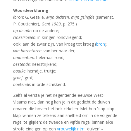
Woordverklaring
(bron: G. Gezelle,
Mijn dichten, mijn geliefde
(samenst.
P. Couttenier),
Gent 1989
, p. 275.)
op de aâr
: op de andere;
rinkelroeien
: in kringen rondvliegend;
ook: aan de zwier zijn, van kroeg tot kroeg (
bron
);
van harentaren
: van her naar der;
ommentom
: helemaal rond;
beetende
: neerstrijkend;
baaike
: hemdje, truitje;
groef
: grof;
boetende
: in orde schikkend.
Zelfs al versta je het negentiende-eeuwse West-
Vlaams niet, dan nog kan je in dit gedicht de duiven
ervaren die boven het hok cirkelen. Met hun ‘klap-klap-
klap’ winnen ze telkens aan snelheid om in de volgende
regel te glijden: de tweede en vijfde regel binnen elke
strofe eindigen op een
vrouwelijk rijm
: ‘duiven’ –