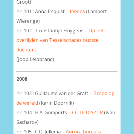
Groot)
nr. 101 : Anna Enquist –
Ineens
(Lambert
Wierenga)
nr. 102 : Constantijn Huygens –
Op het
overlijden van Tesselschades oudste
dochter…
(Joop Leibbrand)
2008
nr. 103 : Guillaume van der Graft –
Brood op
de wereld
(Karin Doornik)
nr. 104 : H.A. Gomperts –
CÔTE D’AZUR
(Ivan
Sacharov)
nr. 105 : C.O. Jellema –
Aurora borealis