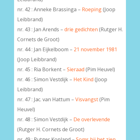
nr. 42 : Anneke Brassinga –
Roeping
(Joop
Leibbrand)
nr. 43 : Jan Arends –
drie gedichten
(Rutger H.
Cornets de Groot)
nr. 44 : Jan Eijkelboom –
21 november 1981
(Joop Leibbrand)
nr. 45 : Ria Borkent –
Sieraad
(Pim Heuvel)
nr. 46 : Simon Vestdijk –
Het Kind
(Joop
Leibbrand)
nr. 47 : Jac. van Hattum –
Visvangst
(Pim
Heuvel)
nr. 48 : Simon Vestdijk –
De overlevende
(Rutger H. Cornets de Groot)
nr. 49 : Rutger Kopland –
Soms bij het zien,