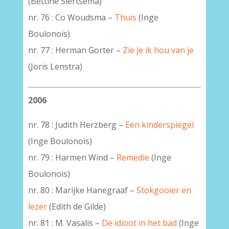
(Bettine Siertsema)
nr. 76 : Co Woudsma –
Thuis
(Inge
Boulonois)
–
nr. 77 : Herman Gorter –
Zie je ik hou van je
(Joris Lenstra)
2006
nr. 78 : Judith Herzberg –
Een kinderspiegel
(Inge Boulonois)
nr. 79 : Harmen Wind –
Remedie
(Inge
Boulonois)
nr. 80 : Marijke Hanegraaf –
Stokgooier en
lezer
(Edith de Gilde)
nr. 81 : M. Vasalis –
De idioot in het bad
(Inge