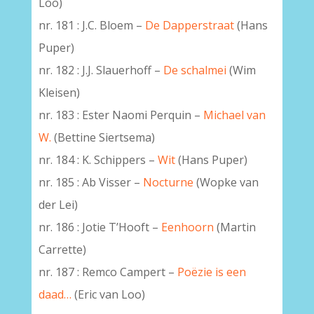
Loo)
nr. 181 : J.C. Bloem –
De Dapperstraat
(Hans
Puper)
nr. 182 : J.J. Slauerhoff –
De schalmei
(Wim
Kleisen)
nr. 183 : Ester Naomi Perquin –
Michael van
W.
(Bettine Siertsema)
nr. 184 : K. Schippers –
Wit
(Hans Puper)
nr. 185 : Ab Visser –
Nocturne
(Wopke van
der Lei)
nr. 186 : Jotie T’Hooft –
Eenhoorn
(Martin
Carrette)
nr. 187 : Remco Campert –
Poëzie is een
daad…
(Eric van Loo)