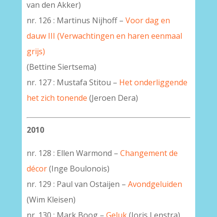
van den Akker)
nr. 126 : Martinus Nijhoff –
Voor dag en
dauw III (Verwachtingen en haren eenmaal
grijs)
(Bettine Siertsema)
nr. 127 : Mustafa Stitou –
Het onderliggende
het zich tonende
(Jeroen Dera)
2010
nr. 128 : Ellen Warmond –
Changement de
décor
(Inge Boulonois)
nr. 129 : Paul van Ostaijen –
Avondgeluiden
(Wim Kleisen)
nr. 130 : Mark Boog –
Geluk
(Joris Lenstra)