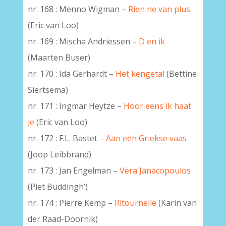
nr. 168 : Menno Wigman –
Rien ne van plus
(Eric van Loo)
nr. 169 : Mischa Andriessen –
D en ik
(Maarten Buser)
nr. 170 : Ida Gerhardt –
Het kengetal
(Bettine
Siertsema)
nr. 171 : Ingmar Heytze –
Hoor eens ik haat
je
(Eric van Loo)
nr. 172 : F.L. Bastet –
Aan een Griekse vaas
(Joop Leibbrand)
nr. 173 : Jan Engelman –
Vera Janacopoulos
(Piet Buddingh’)
nr. 174 : Pierre Kemp –
Ritournelle
(Karin van
der Raad-Doornik)