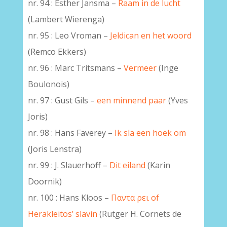
nr. 94 : Esther Jansma –
Raam in de lucht
(Lambert Wierenga)
nr. 95 : Leo Vroman –
Jeldican en het woord
(Remco Ekkers)
nr. 96 : Marc Tritsmans –
Vermeer
(Inge
Boulonois)
nr. 97 : Gust Gils –
een minnend paar
(Yves
Joris)
nr. 98 : Hans Faverey –
Ik sla een hoek om
(Joris Lenstra)
nr. 99 : J. Slauerhoff –
Dit eiland
(Karin
Doornik)
nr. 100 : Hans Kloos –
Παντα ρει of
Herakleitos’ slavin
(Rutger H. Cornets de