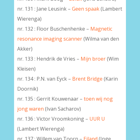
nr. 131 : Jane Leusink –
Geen spaak
(Lambert
Wierenga)
nr. 132 : Floor Buschenhenke –
Magnetic
resonance imaging scanner
(Wilma van den
Akker)
nr. 133 : Hendrik de Vries –
Mijn broer
(Wim
Kleisen)
nr. 134 : P.N. van Eyck –
Brent Bridge
(Karin
Doornik)
nr. 135 : Gerrit Kouwenaar –
toen wij nog
jong waren
(Ivan Sacharov)
nr. 136 : Victor Vroomkoning –
UUR U
(Lambert Wierenga)
nr. 137 : Willem van Toorn –
Eiland
(Inge