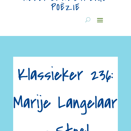
POËZIE
Klassieker 236:
Marije Langelaar