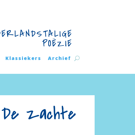
DERLANDSTALIGE
POËZIE
Klassiekers
Archief
 – De zachte