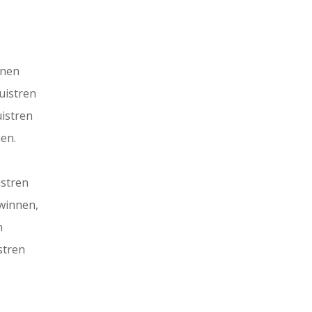
nnen
luistren
uistren
nen.
istren
rwinnen,
n
stren