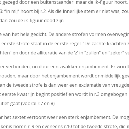
t gezegd door een buitenstaander, maar de ik-figuur hoort, 
in mij” hoort bij r.2. Als die innerlijke stem er niet was, zo
dan zou de ik-figuur dood zijn.
e van het hele gedicht. De andere strofen vormen overweging
eerste strofe staat in de eerste regel: “De zachte krachten
hten” en door de alliteratie van de ‘z’ in “zullen” en “zeker” v
eer verbonden, nu door een zwakker enjambement. Er wordt 
 houden, maar door het enjambement wordt onmiddellijk gewe
 van de tweede strofe is dan weer een exclamatie van vreugde,
eerste kwatrijn begint positief en wordt in r.3 omgebogen na
tief gaat (vooral r.7 en 8)
r het sextet vertoont weer een sterk enjambement. De moge
ekenis horen r. 9 en eveneens r.10 tot de tweede strofe, die