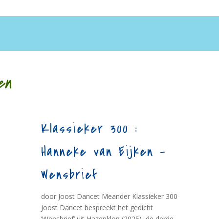
en
Klassieker 300 :
Hanneke van Eijken –
Wensbrief
door Joost Dancet Meander Klassieker 300
Joost Dancet bespreekt het gedicht
‘Wensbrief’ uit Hazenklop (2025), de derde