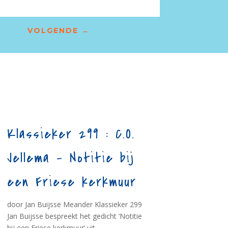
VOLGENDE
→
Klassieker 299 : C.O.
Jellema – Notitie bij
een Friese kerkmuur
door Jan Buijsse Meander Klassieker 299
Jan Buijsse bespreekt het gedicht ‘Notitie
bij een Friese kerkmuur’ uit