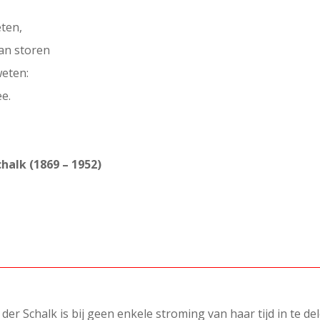
eten,
kan storen
weten:
ee.
halk (1869 – 1952)
er Schalk is bij geen enkele stroming van haar tijd in te del