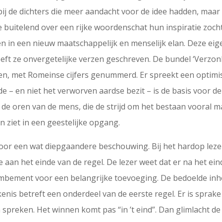
ij de dichters die meer aandacht voor de idee hadden, maa
die buitelend over een rijke woordenschat hun inspiratie zo
ten in een nieuw maatschappelijk en menselijk elan. Deze eig
eft ze onvergetelijke verzen geschreven. De bundel ‘Verzo
tten, met Romeinse cijfers genummerd. Er spreekt een optimis
iefde – en niet het verworven aardse bezit – is de basis voor 
e oren van de mens, die de strijd om het bestaan vooral mat
n ziet in een geestelijke opgang.
oor een wat diepgaandere beschouwing. Bij het hardop lez
aan het einde van de regel. De lezer weet dat er na het eind
jambement voor een belangrijke toevoeging. De bedoelde in
kenis betreft een onderdeel van de eerste regel. Er is sprake
spreken. Het winnen komt pas “in ’t eind”. Dan glimlacht de