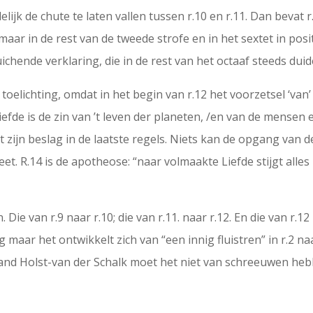
lijk de chute te laten vallen tussen r.10 en r.11. Dan bevat 
maar in de rest van de tweede strofe en in het sextet in po
ichende verklaring, die in de rest van het octaaf steeds duid
oelichting, omdat in het begin van r.12 het voorzetsel ‘van’
iefde is de zin van ’t leven der planeten, /en van de mensen
t zijn beslag in de laatste regels. Niets kan de opgang van
eet. R.14 is de apotheose: “naar volmaakte Liefde stijgt alles
ie van r.9 naar r.10; die van r.11. naar r.12. En die van r.12
g maar het ontwikkelt zich van “een innig fluistren” in r.2 naa
oland Holst-van der Schalk moet het niet van schreeuwen heb