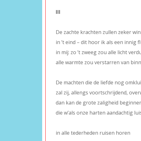
III
–
De zachte krachten zullen zeker wi
in ’t eind – dit hoor ik als een innig f
in mij: zo ’t zweeg zou alle licht verd
alle warmte zou verstarren van bin
–
De machten die de liefde nog omklu
zal zij, allengs voortschrijdend, ove
dan kan de grote zaligheid beginne
die w’als onze harten aandachtig lui
–
in alle tederheden ruisen horen