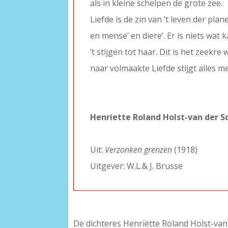
als in kleine schelpen de grote zee.
Liefde is de zin van ’t leven der plan
en mense’ en diere’. Er is niets wat 
’t stijgen tot haar. Dit is het zeekre 
naar volmaakte Liefde stijgt alles m
–
–
Henriette Roland Holst-van der Sc
–
Uit:
Verzonken grenzen
(1918)
Uitgever: W.L.& J. Brusse
De dichteres Henriëtte Roland Holst-van d