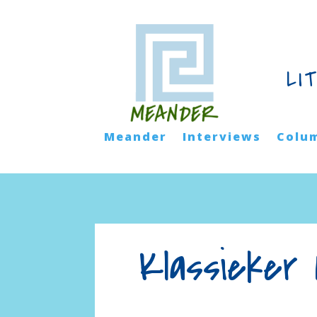
LI
Meander
Interviews
Colu
Klassieker 