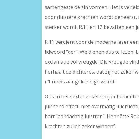
samengestelde zin vormen. Het is verleide
door duistere krachten wordt beheerst, 
sterker wordt. R.11 en 12 bevatten een ju
R.11 verdient voor de moderne lezer een t
lidwoord “der”. We dienen dus te lezen: L
exclamatie vol vreugde. Die vreugde vind
herhaalt de dichteres, dat zij het zeker w
r.1 reeds aangekondigd wordt.
Ook in het sextet enkele enjambementen. D
juichend effect, niet overmatig luidruchti
hart “aandachtig luistren”. Henriëtte R
krachten zullen zeker winnen”.