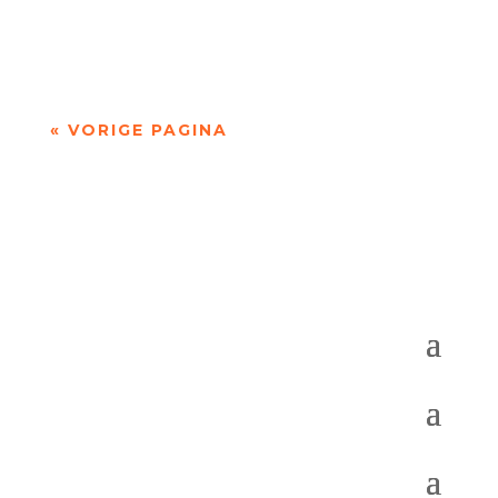
Buijsse bespreekt het gedicht ‘Notitie bij een
Friese kerkmuur’ uit Stemtest (2003), de...
« VORIGE PAGINA