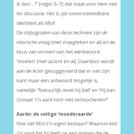
ik ben …?’ (regel. 6-7); dat staat voor hem niet
ter discussie. Het is
zijn
onvervreemdbare
identiteit als Mol!
De stijlsignalen van deze techniek zijn
de
retorische vraag
(met vraagteken en al) en de
keus van vormen van het werkwoord
‘moeten’ (met accent en al). Daardoor wordt
aan de lezer gesuggereerd dat er van zijn
kant maar één antwoord mogelijk is,
namelijk: ‘Natuurlijk moet hij dat!’ en ‘Hij kan
zomaar z’n aard toch niet verloochenen?’
Aarde: de veilige ‘moederaarde’
Hoe ziet Mol z’n eigen bestaan? Waarom eist
z’n aard dat hij leeft op een manier die de