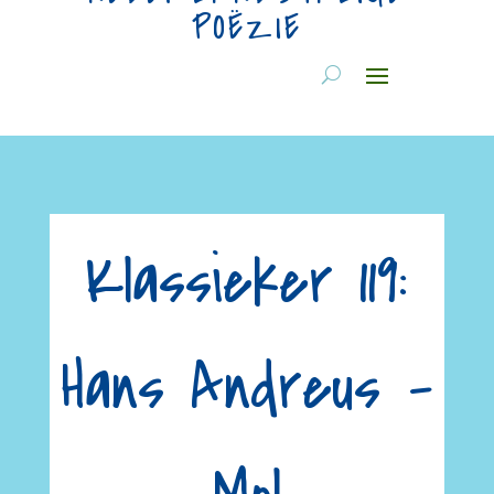
POËZIE
Klassieker 119:
Hans Andreus –